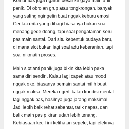
Komunitas juga ngaruh besar ke gaya main anti
panik. Di obrolan grup atau tongkrongan, banyak
yang saling ngingetin buat nggak keburu emosi.
Cerita-cerita yang dibagi biasanya bukan soal
menang gede doang, tapi soal pengalaman seru
pas main santai. Dari situ kebentuk budaya baru,
di mana slot bukan lagi soal adu keberanian, tapi
soal nikmatin proses.
Main slot anti panik juga bikin kita lebih peka
sama diri sendiri. Kalau lagi capek atau mood
nggak oke, biasanya pemain santai milih buat
nggak maksa. Mereka ngerti kalau kondisi mental
lagi nggak pas, hasilnya juga jarang maksimal.
Jadi lebih baik rehat sebentar, tarik napas, dan
balik main pas pikiran udah lebih tenang.
Kebiasaan kecil ini kelihatan sepele, tapi efeknya