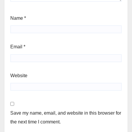
Name
*
Email
*
Website
Save my name, email, and website in this browser for
the next time I comment.