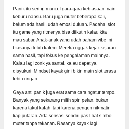
Panik itu sering muncul gara-gara kebiasaan main
keburu napsu. Baru juga muter beberapa kali,
belum ada hasil, udah emosi duluan. Padahal slot
itu game yang ritmenya bisa diikutin kalau kita
mau sabar. Anak-anak yang udah paham vibe ini
biasanya lebih kalem. Mereka nggak kejar-kejaran
sama hasil, tapi fokus ke pengalaman mainnya.
Kalau lagi zonk ya santai, kalau dapet ya
disyukuri. Mindset kayak gini bikin main slot terasa
lebih ringan.
Gaya anti panik juga erat sama cara ngatur tempo.
Banyak yang sekarang milih spin pelan, bukan
karena takut kalah, tapi karena pengen nikmatin
tiap putaran. Ada sensasi sendiri pas lihat simbol
muter tanpa tekanan. Rasanya kayak lagi