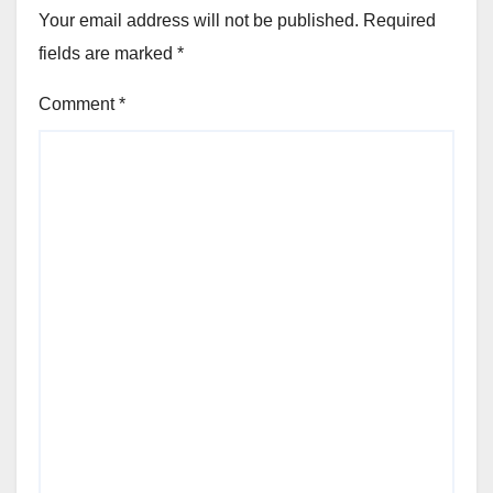
Your email address will not be published.
Required
fields are marked
*
Comment
*