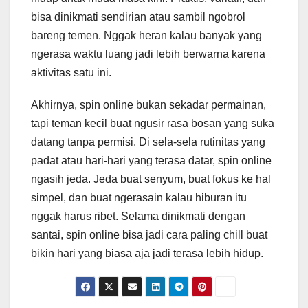
bisa dinikmati sendirian atau sambil ngobrol
bareng temen. Nggak heran kalau banyak yang
ngerasa waktu luang jadi lebih berwarna karena
aktivitas satu ini.
Akhirnya, spin online bukan sekadar permainan,
tapi teman kecil buat ngusir rasa bosan yang suka
datang tanpa permisi. Di sela-sela rutinitas yang
padat atau hari-hari yang terasa datar, spin online
ngasih jeda. Jeda buat senyum, buat fokus ke hal
simpel, dan buat ngerasain kalau hiburan itu
nggak harus ribet. Selama dinikmati dengan
santai, spin online bisa jadi cara paling chill buat
bikin hari yang biasa aja jadi terasa lebih hidup.