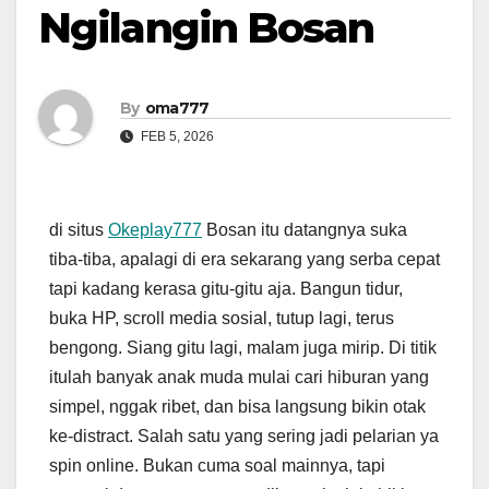
Ngilangin Bosan
By
oma777
FEB 5, 2026
di situs
Okeplay777
Bosan itu datangnya suka
tiba-tiba, apalagi di era sekarang yang serba cepat
tapi kadang kerasa gitu-gitu aja. Bangun tidur,
buka HP, scroll media sosial, tutup lagi, terus
bengong. Siang gitu lagi, malam juga mirip. Di titik
itulah banyak anak muda mulai cari hiburan yang
simpel, nggak ribet, dan bisa langsung bikin otak
ke-distract. Salah satu yang sering jadi pelarian ya
spin online. Bukan cuma soal mainnya, tapi