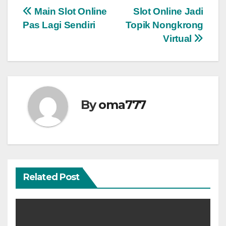
Post
Main Slot Online
Slot Online Jadi
Pas Lagi Sendiri
Topik Nongkrong
navigation
Virtual
By
oma777
Related Post