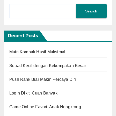
Search
Recent Posts
Main Kompak Hasil Maksimal
Squad Kecil dengan Kekompakan Besar
Push Rank Biar Makin Percaya Diri
Login Dikit, Cuan Banyak
Game Online Favorit Anak Nongkrong