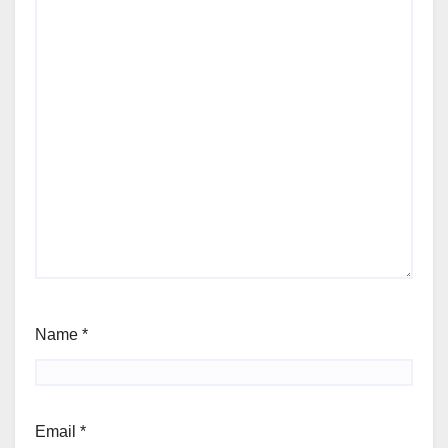
Name
*
Email
*