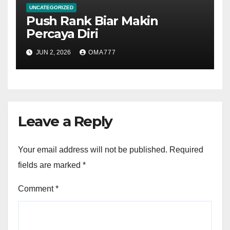
UNCATEGORIZED
Push Rank Biar Makin
Percaya Diri
JUN 2, 2026
OMA777
Leave a Reply
Your email address will not be published.
Required
fields are marked
*
Comment
*