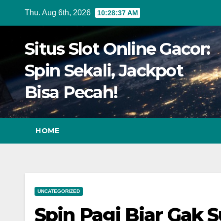
Skip
Thu. Aug 6th, 2026
10:28:38 AM
to
content
Situs Slot Online Gacor:
Spin Sekali, Jackpot
Bisa Pecah!
HOME
UNCATEGORIZED
Spin Pagi Biar Gak 