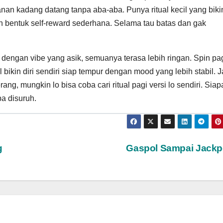
kanan kadang datang tanpa aba-aba. Punya ritual kecil yang biki
 bentuk self-reward sederhana. Selama tau batas dan gak
i dengan vibe yang asik, semuanya terasa lebih ringan. Spin pa
bikin diri sendiri siap tempur dengan mood yang lebih stabil. J
g, mungkin lo bisa coba cari ritual pagi versi lo sendiri. Siapa
a disuruh.
g
Gaspol Sampai Jack