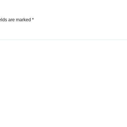
elds are marked
*