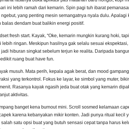
hari ini lebih ramah dari kemarin. Spin pagi tuh ibarat pemanasa
ng ngebut, yang penting mesin semangatnya nyala dulu. Apalagi 
balas dendam buat balikin energi positif.
dset fresh start. Kayak, “Oke, kemarin mungkin kurang hoki, tapi
ti lebih ringan. Meskipun hasilnya gak selalu sesuai ekspektasi,
adi hiburan singkat sebelum terjun ke realita. Daripada bangu
edikit ruang buat have fun.
ayak musuh. Mata perih, kepala agak berat, dan mood gampang
raksi yang terkontrol. Fokus ke layar, ke simbol yang muter, biki
a menit. Rasanya kayak ngasih jeda buat otak yang kemarin dipa
njut aktivitas.
ampang banget kena burnout mini. Scroll sosmed kelamaan cap
apek karena kebanyakan mikir konten. Jadi punya ritual kecil 
di salah satu opsi buat yang butuh sensasi cepat tanpa harus kel