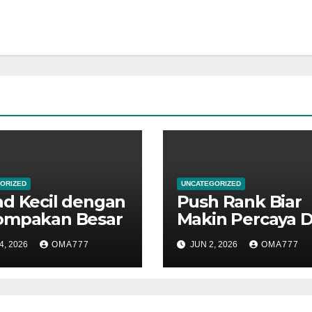
ORIZED
UNCATEGORIZED
d Kecil dengan
Push Rank Biar
ompakan Besar
Makin Percaya Di
4, 2026
OMA777
JUN 2, 2026
OMA777