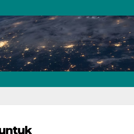
Suntuk