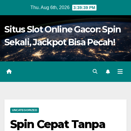
Skip
Thu. Aug 6th, 2026
3:39:40 PM
to
content
Situs Slot Online Gacor: Spin
Sekali, Jackpot Bisa Pecah!
UNCATEGORIZED
Spin Cepat Tanpa