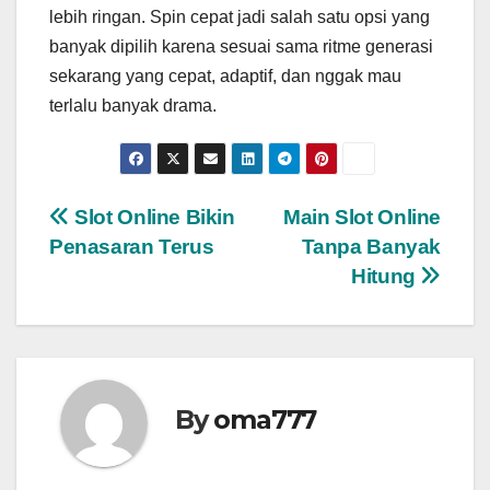
lebih ringan. Spin cepat jadi salah satu opsi yang
banyak dipilih karena sesuai sama ritme generasi
sekarang yang cepat, adaptif, dan nggak mau
terlalu banyak drama.
Post
Slot Online Bikin
Main Slot Online
Penasaran Terus
Tanpa Banyak
navigation
Hitung
By
oma777