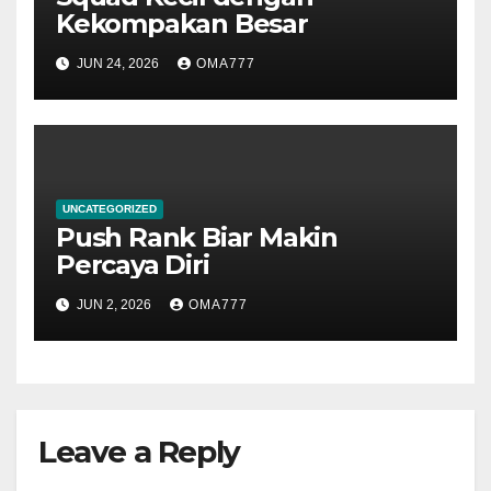
Kekompakan Besar
JUN 24, 2026
OMA777
UNCATEGORIZED
Push Rank Biar Makin
Percaya Diri
JUN 2, 2026
OMA777
Leave a Reply