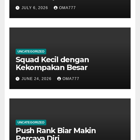
JULY 6, 2026
OMA777
UNCATEGORIZED
Squad Kecil dengan
Kekompakan Besar
JUNE 24, 2026
OMA777
UNCATEGORIZED
Push Rank Biar Makin
Percaya Diri