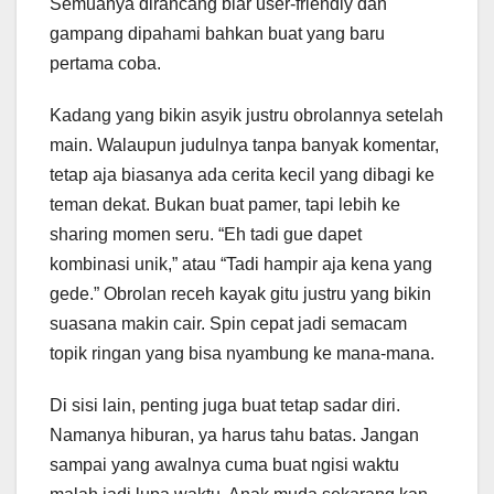
Semuanya dirancang biar user-friendly dan
gampang dipahami bahkan buat yang baru
pertama coba.
Kadang yang bikin asyik justru obrolannya setelah
main. Walaupun judulnya tanpa banyak komentar,
tetap aja biasanya ada cerita kecil yang dibagi ke
teman dekat. Bukan buat pamer, tapi lebih ke
sharing momen seru. “Eh tadi gue dapet
kombinasi unik,” atau “Tadi hampir aja kena yang
gede.” Obrolan receh kayak gitu justru yang bikin
suasana makin cair. Spin cepat jadi semacam
topik ringan yang bisa nyambung ke mana-mana.
Di sisi lain, penting juga buat tetap sadar diri.
Namanya hiburan, ya harus tahu batas. Jangan
sampai yang awalnya cuma buat ngisi waktu