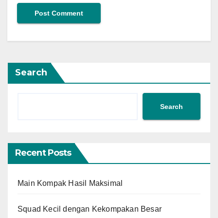
Search
Search
Recent Posts
Main Kompak Hasil Maksimal
Squad Kecil dengan Kekompakan Besar