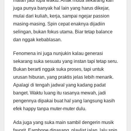
malah jadi lupa waktu. Anak muda sekarang kan
juga punya banyak hal lain yang harus dikejar,
mulai dari kuliah, kerja, sampai ngejar passion
masing-masing. Spin cepat enaknya dijadiin
selingan, bukan fokus utama. Biar tetap balance
dan nggak kebablasan.
Fenomena ini juga nunjukin kalau generasi
sekarang suka sesuatu yang instan tapi tetap seru.
Bukan berarti nggak suka proses, tapi untuk
urusan hiburan, yang praktis jelas lebih menarik.
Apalagi di tengah jadwal yang kadang padat
banget. Waktu luang itu rasanya mewah, jadi
pengennya dipakai buat hal yang langsung kasih
efek happy tanpa muter-muter dulu.
Ada juga yang suka main sambil dengerin musik
favorit. Earphone dipasang, playlist jalan, lalu spin