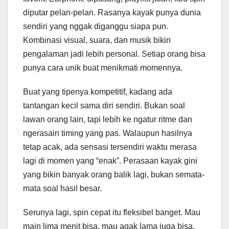
diputar pelan-pelan. Rasanya kayak punya dunia
sendiri yang nggak diganggu siapa pun.
Kombinasi visual, suara, dan musik bikin
pengalaman jadi lebih personal. Setiap orang bisa
punya cara unik buat menikmati momennya.
Buat yang tipenya kompetitif, kadang ada
tantangan kecil sama diri sendiri. Bukan soal
lawan orang lain, tapi lebih ke ngatur ritme dan
ngerasain timing yang pas. Walaupun hasilnya
tetap acak, ada sensasi tersendiri waktu merasa
lagi di momen yang “enak”. Perasaan kayak gini
yang bikin banyak orang balik lagi, bukan semata-
mata soal hasil besar.
Serunya lagi, spin cepat itu fleksibel banget. Mau
main lima menit bisa, mau agak lama juga bisa.