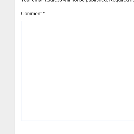
Comment
*