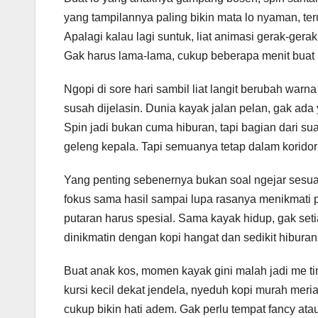
yang tampilannya paling bikin mata lo nyaman, te
Apalagi kalau lagi suntuk, liat animasi gerak-gerak 
Gak harus lama-lama, cukup beberapa menit buat n
Ngopi di sore hari sambil liat langit berubah war
susah dijelasin. Dunia kayak jalan pelan, gak ada 
Spin jadi bukan cuma hiburan, tapi bagian dari su
geleng kepala. Tapi semuanya tetap dalam koridor 
Yang penting sebenernya bukan soal ngejar sesuat
fokus sama hasil sampai lupa rasanya menikmati pe
putaran harus spesial. Sama kayak hidup, gak seti
dinikmatin dengan kopi hangat dan sedikit hiburan
Buat anak kos, momen kayak gini malah jadi me tim
kursi kecil dekat jendela, nyeduh kopi murah meriah
cukup bikin hati adem. Gak perlu tempat fancy at