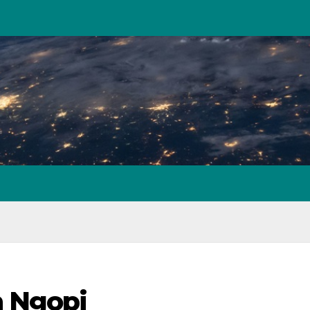
n Ngopi