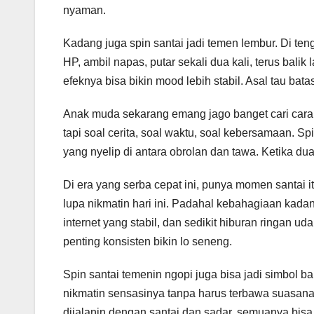
nyaman.
Kadang juga spin santai jadi temen lembur. Di ten
HP, ambil napas, putar sekali dua kali, terus balik
efeknya bisa bikin mood lebih stabil. Asal tau ba
Anak muda sekarang emang jago banget cari cara b
tapi soal cerita, soal waktu, soal kebersamaan. Sp
yang nyelip di antara obrolan dan tawa. Ketika dua
Di era yang serba cepat ini, punya momen santai 
lupa nikmatin hari ini. Padahal kebahagiaan kadan
internet yang stabil, dan sedikit hiburan ringan ud
penting konsisten bikin lo seneng.
Spin santai temenin ngopi juga bisa jadi simbol ba
nikmatin sensasinya tanpa harus terbawa suasana 
dijalanin dengan santai dan sadar, semuanya bisa 