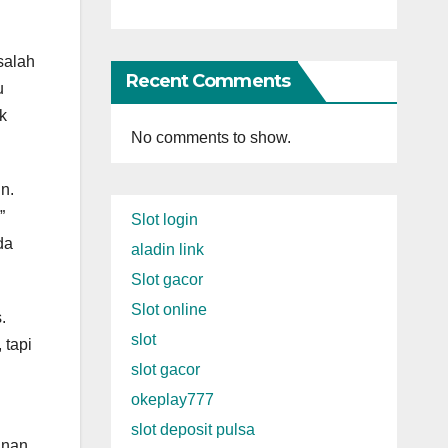
salah
Recent Comments
u
k
No comments to show.
n.
”
Slot login
da
aladin link
Slot gacor
Slot online
.
slot
 tapi
slot gacor
okeplay777
slot deposit pulsa
inan