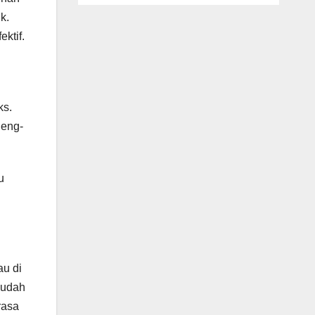
k.
ektif.
ks.
leng-
u
au di
u udah
rasa