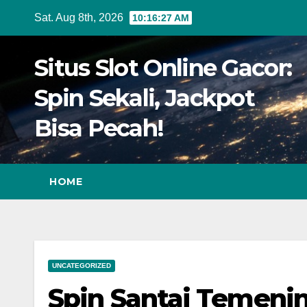
Skip
Sat. Aug 8th, 2026
10:16:28 AM
to
content
Situs Slot Online Gacor:
Spin Sekali, Jackpot
Bisa Pecah!
HOME
UNCATEGORIZED
Spin Santai Temeni