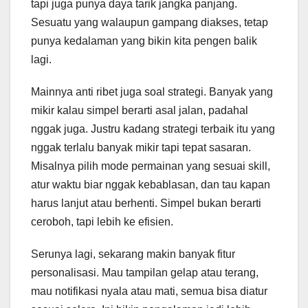
tapi juga punya daya tarik jangka panjang.
Sesuatu yang walaupun gampang diakses, tetap
punya kedalaman yang bikin kita pengen balik
lagi.
Mainnya anti ribet juga soal strategi. Banyak yang
mikir kalau simpel berarti asal jalan, padahal
nggak juga. Justru kadang strategi terbaik itu yang
nggak terlalu banyak mikir tapi tepat sasaran.
Misalnya pilih mode permainan yang sesuai skill,
atur waktu biar nggak kebablasan, dan tau kapan
harus lanjut atau berhenti. Simpel bukan berarti
ceroboh, tapi lebih ke efisien.
Serunya lagi, sekarang makin banyak fitur
personalisasi. Mau tampilan gelap atau terang,
mau notifikasi nyala atau mati, semua bisa diatur