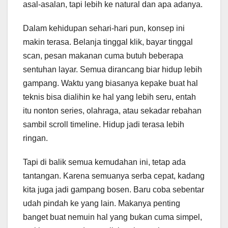
asal-asalan, tapi lebih ke natural dan apa adanya.
Dalam kehidupan sehari-hari pun, konsep ini
makin terasa. Belanja tinggal klik, bayar tinggal
scan, pesan makanan cuma butuh beberapa
sentuhan layar. Semua dirancang biar hidup lebih
gampang. Waktu yang biasanya kepake buat hal
teknis bisa dialihin ke hal yang lebih seru, entah
itu nonton series, olahraga, atau sekadar rebahan
sambil scroll timeline. Hidup jadi terasa lebih
ringan.
Tapi di balik semua kemudahan ini, tetap ada
tantangan. Karena semuanya serba cepat, kadang
kita juga jadi gampang bosen. Baru coba sebentar
udah pindah ke yang lain. Makanya penting
banget buat nemuin hal yang bukan cuma simpel,