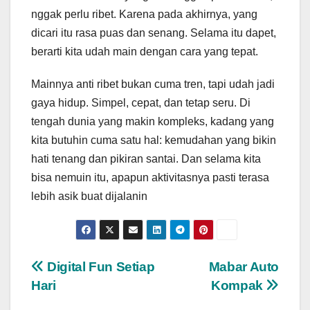
nggak perlu ribet. Karena pada akhirnya, yang
dicari itu rasa puas dan senang. Selama itu dapet,
berarti kita udah main dengan cara yang tepat.
Mainnya anti ribet bukan cuma tren, tapi udah jadi
gaya hidup. Simpel, cepat, dan tetap seru. Di
tengah dunia yang makin kompleks, kadang yang
kita butuhin cuma satu hal: kemudahan yang bikin
hati tenang dan pikiran santai. Dan selama kita
bisa nemuin itu, apapun aktivitasnya pasti terasa
lebih asik buat dijalanin
Post
Digital Fun Setiap
Mabar Auto
Hari
Kompak
navigation