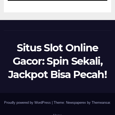
Situs Slot Online
Gacor: Spin Sekali,
Jackpot Bisa Pecah!
Proudly powered by WordPress
|
Theme: Newspaperex by
Themeansar
.