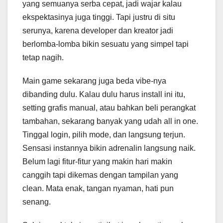
yang semuanya serba cepat, jadi wajar kalau
ekspektasinya juga tinggi. Tapi justru di situ
serunya, karena developer dan kreator jadi
berlomba-lomba bikin sesuatu yang simpel tapi
tetap nagih.
Main game sekarang juga beda vibe-nya
dibanding dulu. Kalau dulu harus install ini itu,
setting grafis manual, atau bahkan beli perangkat
tambahan, sekarang banyak yang udah all in one.
Tinggal login, pilih mode, dan langsung terjun.
Sensasi instannya bikin adrenalin langsung naik.
Belum lagi fitur-fitur yang makin hari makin
canggih tapi dikemas dengan tampilan yang
clean. Mata enak, tangan nyaman, hati pun
senang.