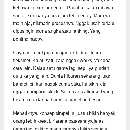
kebawa komentar negatif. Padahal kalau dibawa
santai, semuanya bisa jadi lebih enjoy. Main ya
main aja, nikmatin prosesnya. Nggak usah terlalu
dipusingin sama angka atau ranking. Yang
penting happy.
Gaya anti ribet juga ngajarin kita buat lebih
fleksibel. Kalau satu cara nggak works, ya coba
cara lain. Kalau satu game lagi sepi, ya pindah
dulu ke yang lain. Dunia hiburan sekarang luas
banget, pilihan nggak cuma satu. Ini bikin kita
nggak gampang stuck. Selalu ada alternatif yang
bisa dicoba tanpa harus keluar effort besar.
Menariknya, konsep simpel ini justru bikin banyak
orang lebih kreatif. Karena batasannya jelas,
orang jadi mikir gimana caranya bikin sesuatu