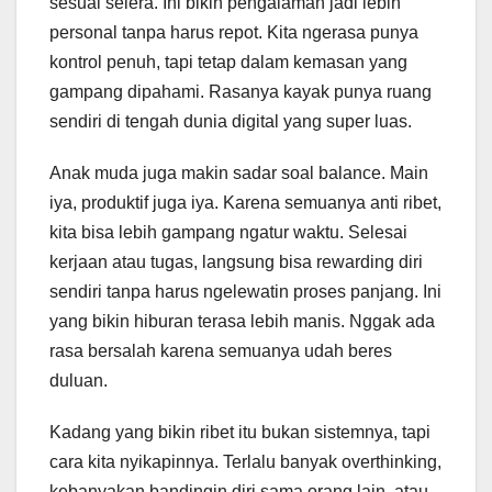
sesuai selera. Ini bikin pengalaman jadi lebih
personal tanpa harus repot. Kita ngerasa punya
kontrol penuh, tapi tetap dalam kemasan yang
gampang dipahami. Rasanya kayak punya ruang
sendiri di tengah dunia digital yang super luas.
Anak muda juga makin sadar soal balance. Main
iya, produktif juga iya. Karena semuanya anti ribet,
kita bisa lebih gampang ngatur waktu. Selesai
kerjaan atau tugas, langsung bisa rewarding diri
sendiri tanpa harus ngelewatin proses panjang. Ini
yang bikin hiburan terasa lebih manis. Nggak ada
rasa bersalah karena semuanya udah beres
duluan.
Kadang yang bikin ribet itu bukan sistemnya, tapi
cara kita nyikapinnya. Terlalu banyak overthinking,
kebanyakan bandingin diri sama orang lain, atau