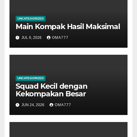
UNCATEGORIZED
Main Kompak Hasil Maksimal
JUL 6, 2026
OMA777
UNCATEGORIZED
Squad Kecil dengan
Kekompakan Besar
JUN 24, 2026
OMA777