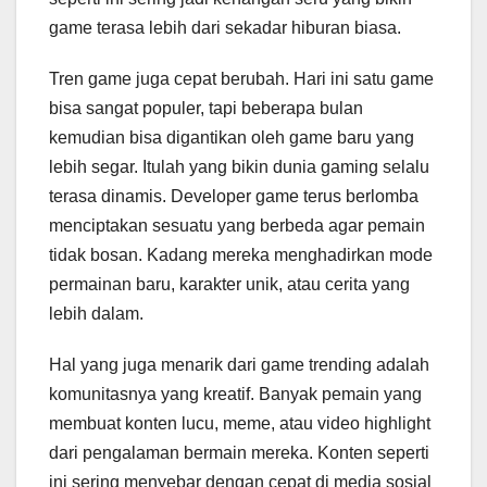
game terasa lebih dari sekadar hiburan biasa.
Tren game juga cepat berubah. Hari ini satu game
bisa sangat populer, tapi beberapa bulan
kemudian bisa digantikan oleh game baru yang
lebih segar. Itulah yang bikin dunia gaming selalu
terasa dinamis. Developer game terus berlomba
menciptakan sesuatu yang berbeda agar pemain
tidak bosan. Kadang mereka menghadirkan mode
permainan baru, karakter unik, atau cerita yang
lebih dalam.
Hal yang juga menarik dari game trending adalah
komunitasnya yang kreatif. Banyak pemain yang
membuat konten lucu, meme, atau video highlight
dari pengalaman bermain mereka. Konten seperti
ini sering menyebar dengan cepat di media sosial