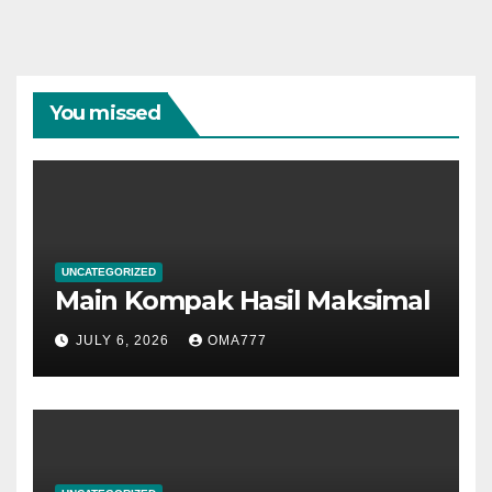
You missed
UNCATEGORIZED
Main Kompak Hasil Maksimal
JULY 6, 2026
OMA777