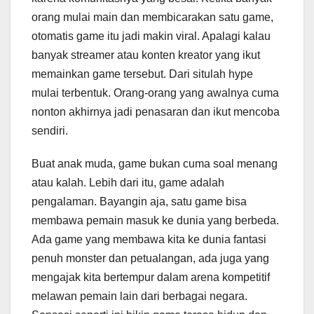
orang mulai main dan membicarakan satu game,
otomatis game itu jadi makin viral. Apalagi kalau
banyak streamer atau konten kreator yang ikut
memainkan game tersebut. Dari situlah hype
mulai terbentuk. Orang-orang yang awalnya cuma
nonton akhirnya jadi penasaran dan ikut mencoba
sendiri.
Buat anak muda, game bukan cuma soal menang
atau kalah. Lebih dari itu, game adalah
pengalaman. Bayangin aja, satu game bisa
membawa pemain masuk ke dunia yang berbeda.
Ada game yang membawa kita ke dunia fantasi
penuh monster dan petualangan, ada juga yang
mengajak kita bertempur dalam arena kompetitif
melawan pemain lain dari berbagai negara.