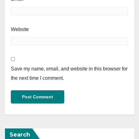
Website
Save my name, email, and website in this browser for
the next time I comment.
Search