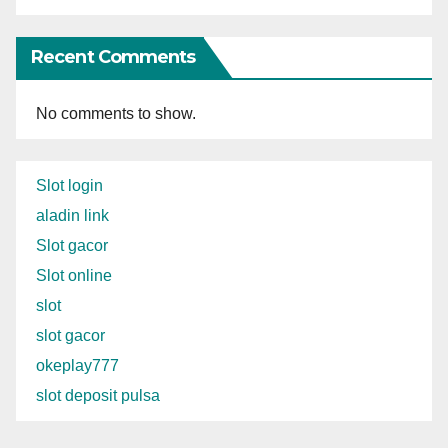
Recent Comments
No comments to show.
Slot login
aladin link
Slot gacor
Slot online
slot
slot gacor
okeplay777
slot deposit pulsa