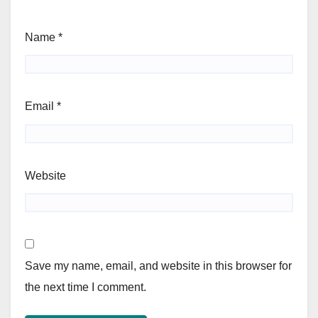
Name
*
Email
*
Website
Save my name, email, and website in this browser for
the next time I comment.