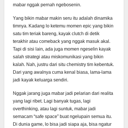
mabar nggak pernah ngebosenin.
Yang bikin mabar makin seru itu adalah dinamika
timnya. Kadang lo ketemu momen epic yang bikin
satu tim teriak bareng, kayak clutch di detik
terakhir atau comeback yang nggak masuk akal.
Tapi di sisi lain, ada juga momen ngeselin kayak
salah strategi atau miskomunikasi yang bikin
kalah. Nah, justru dari situ chemistry tim kebentuk.
Dari yang awalnya cuma kenal biasa, lama-lama
jadi kayak keluarga sendiri.
Nggak jarang juga mabar jadi pelarian dari realita
yang lagi ribet. Lagi banyak tugas, lagi
overthinking, atau lagi suntuk, mabar jadi
semacam “safe space” buat ngelupain semua itu.
Di dunia game, lo bisa jadi siapa aja, bisa ngatur