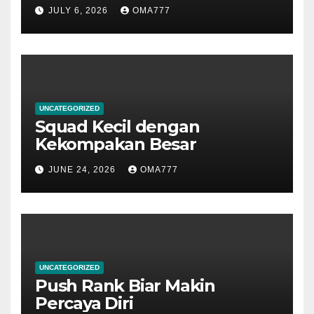
JULY 6, 2026
OMA777
UNCATEGORIZED
Squad Kecil dengan
Kekompakan Besar
JUNE 24, 2026
OMA777
UNCATEGORIZED
Push Rank Biar Makin
Percaya Diri