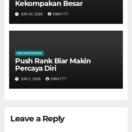
Kekompakan Besar
JUN 24, 2026
OMA777
UNCATEGORIZED
Push Rank Biar Makin
Percaya Diri
JUN 2, 2026
OMA777
Leave a Reply