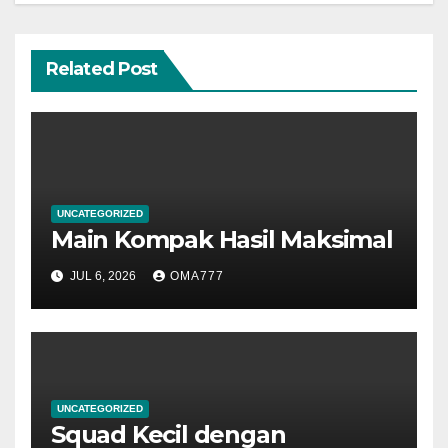
Related Post
UNCATEGORIZED
Main Kompak Hasil Maksimal
JUL 6, 2026
OMA777
UNCATEGORIZED
Squad Kecil dengan