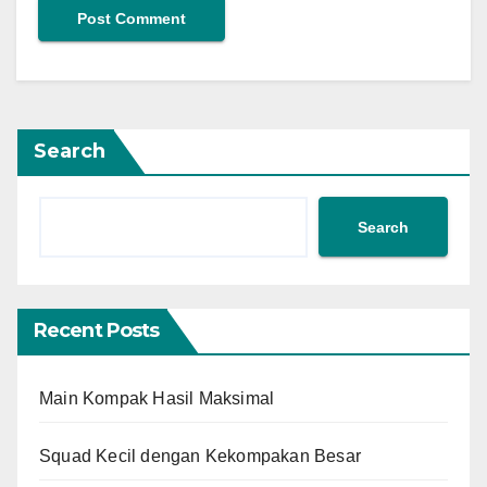
Search
Search
Recent Posts
Main Kompak Hasil Maksimal
Squad Kecil dengan Kekompakan Besar