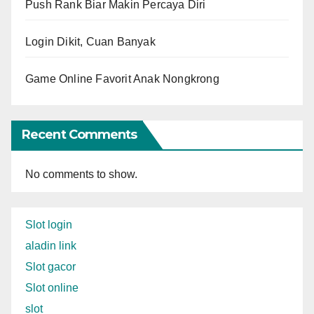
Push Rank Biar Makin Percaya Diri
Login Dikit, Cuan Banyak
Game Online Favorit Anak Nongkrong
Recent Comments
No comments to show.
Slot login
aladin link
Slot gacor
Slot online
slot