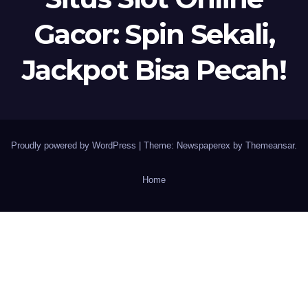
Gacor: Spin Sekali,
Jackpot Bisa Pecah!
Proudly powered by WordPress
|
Theme: Newspaperex by
Themeansar
.
Home