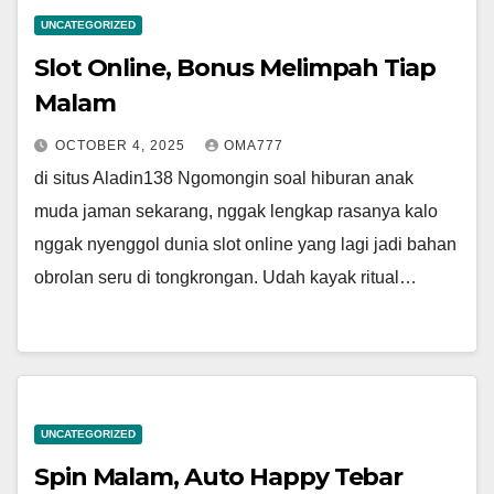
UNCATEGORIZED
Slot Online, Bonus Melimpah Tiap
Malam
OCTOBER 4, 2025
OMA777
di situs Aladin138 Ngomongin soal hiburan anak
muda jaman sekarang, nggak lengkap rasanya kalo
nggak nyenggol dunia slot online yang lagi jadi bahan
obrolan seru di tongkrongan. Udah kayak ritual…
UNCATEGORIZED
Spin Malam, Auto Happy Tebar