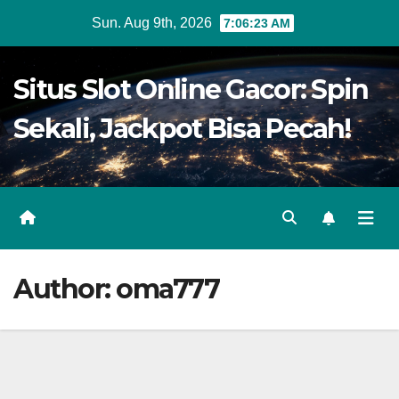
Skip
Sun. Aug 9th, 2026
7:06:24 AM
to
content
Situs Slot Online Gacor: Spin
Sekali, Jackpot Bisa Pecah!
Author:
oma777