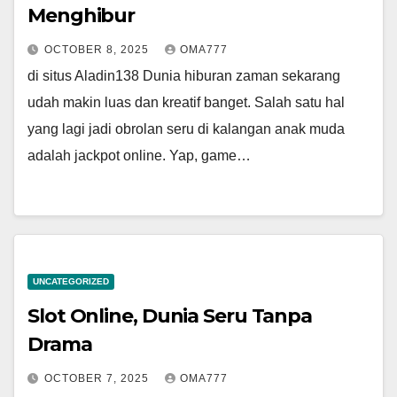
Menghibur
OCTOBER 8, 2025
OMA777
di situs Aladin138 Dunia hiburan zaman sekarang
udah makin luas dan kreatif banget. Salah satu hal
yang lagi jadi obrolan seru di kalangan anak muda
adalah jackpot online. Yap, game…
UNCATEGORIZED
Slot Online, Dunia Seru Tanpa
Drama
OCTOBER 7, 2025
OMA777