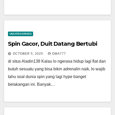
UNCATEGORIZED
Spin Gacor, Duit Datang Bertubi
OCTOBER 5, 2025
OMA777
di situs Aladin138 Kalau lo ngerasa hidup lagi flat dan
butuh sesuatu yang bisa bikin adrenalin naik, lo wajib
tahu soal dunia spin yang lagi hype banget
belakangan ini. Banyak…