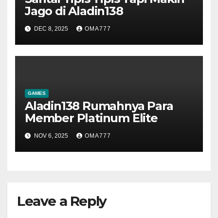
Jago di Aladin138
DEC 8, 2025
OMA777
GAMES
Aladin138 Rumahnya Para
Member Platinum Elite
NOV 6, 2025
OMA777
Leave a Reply