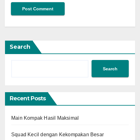
Search
Search
Recent Posts
Main Kompak Hasil Maksimal
Squad Kecil dengan Kekompakan Besar