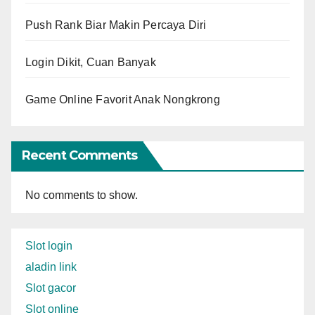
Push Rank Biar Makin Percaya Diri
Login Dikit, Cuan Banyak
Game Online Favorit Anak Nongkrong
Recent Comments
No comments to show.
Slot login
aladin link
Slot gacor
Slot online