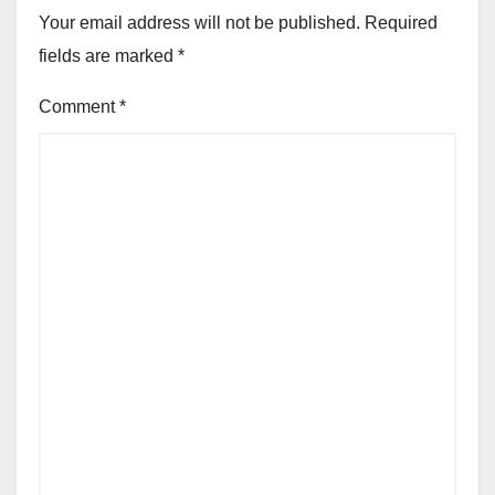
Your email address will not be published.
Required
fields are marked
*
Comment
*