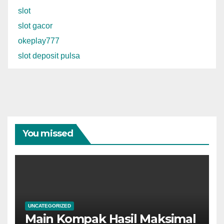
slot
slot gacor
okeplay777
slot deposit pulsa
You missed
UNCATEGORIZED
Main Kompak Hasil Maksimal