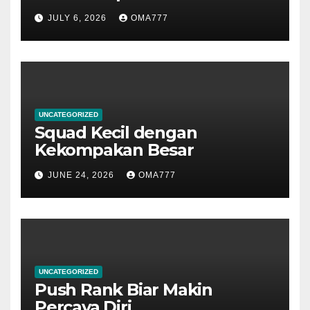
JULY 6, 2026
OMA777
UNCATEGORIZED
Squad Kecil dengan
Kekompakan Besar
JUNE 24, 2026
OMA777
UNCATEGORIZED
Push Rank Biar Makin
Percaya Diri