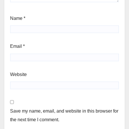
Name
*
Email
*
Website
Save my name, email, and website in this browser for
the next time I comment.