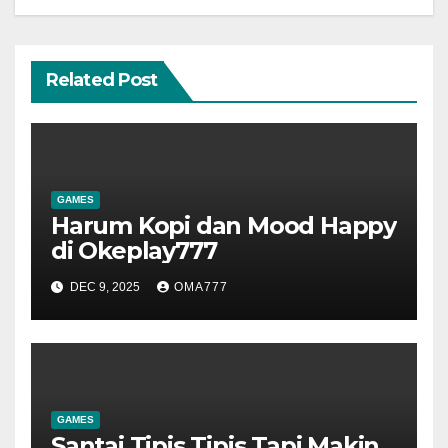
Related Post
GAMES
Harum Kopi dan Mood Happy
di Okeplay777
DEC 9, 2025
OMA777
GAMES
Santai Tipis Tipis Tapi Makin