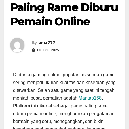
Paling Rame Diburu
Pemain Online
By
oma777
OCT 26, 2025
Di dunia gaming online, popularitas sebuah game
sering menjadi ukuran kualitas dan keseruan yang
ditawarkan. Salah satu game yang saat ini tengah
menjadi pusat perhatian adalah
Mantap168
.
Platform ini dikenal sebagai game paling rame
diburu pemain online, menghadirkan pengalaman
bermain yang seru, menegangkan, dan bikin