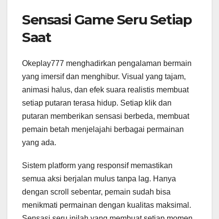
Sensasi Game Seru Setiap
Saat
Okeplay777 menghadirkan pengalaman bermain
yang imersif dan menghibur. Visual yang tajam,
animasi halus, dan efek suara realistis membuat
setiap putaran terasa hidup. Setiap klik dan
putaran memberikan sensasi berbeda, membuat
pemain betah menjelajahi berbagai permainan
yang ada.
Sistem platform yang responsif memastikan
semua aksi berjalan mulus tanpa lag. Hanya
dengan scroll sebentar, pemain sudah bisa
menikmati permainan dengan kualitas maksimal.
Sensasi seru inilah yang membuat setiap momen