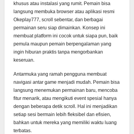
khusus atau instalasi yang rumit. Pemain bisa
langsung membuka browser atau aplikasi resmi
Okeplay777, scroll sebentar, dan berbagai
permainan seru siap dimainkan. Konsep ini
membuat platform ini cocok untuk siapa pun, baik
pemula maupun pemain berpengalaman yang
ingin hiburan praktis tanpa mengorbankan
keseruan.
Antarmuka yang ramah pengguna membuat
navigasi antar game menjadi mudah. Pemain bisa
langsung menemukan permainan baru, mencoba
fitur menarik, atau mengikuti event spesial hanya
dengan beberapa detik scroll. Hal ini menjadikan
setiap sesi bermain lebih fleksibel dan efisien,
bahkan untuk mereka yang memiliki waktu luang
terbatas.