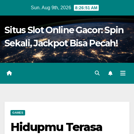
Skip
Sun. Aug 9th, 2026
8:26:51 AM
to
content
Situs Slot Online Gacor: Spin
Sekali, Jackpot Bisa Pecah!
GAMES
Hidupmu Terasa