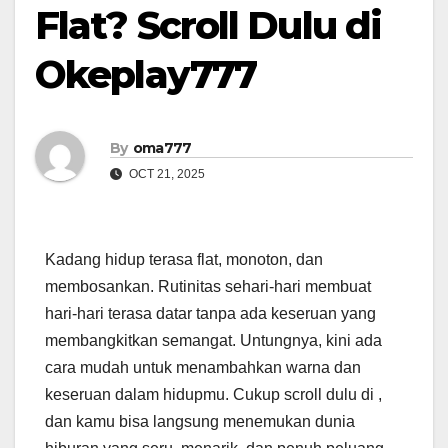
Flat? Scroll Dulu di
Okeplay777
By
oma777
OCT 21, 2025
Kadang hidup terasa flat, monoton, dan
membosankan. Rutinitas sehari-hari membuat
hari-hari terasa datar tanpa ada keseruan yang
membangkitkan semangat. Untungnya, kini ada
cara mudah untuk menambahkan warna dan
keseruan dalam hidupmu. Cukup scroll dulu di ,
dan kamu bisa langsung menemukan dunia