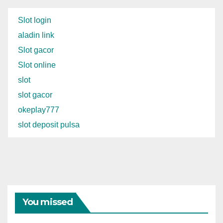
Slot login
aladin link
Slot gacor
Slot online
slot
slot gacor
okeplay777
slot deposit pulsa
You missed