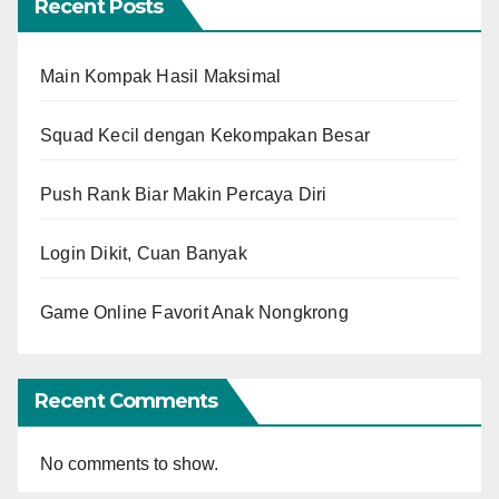
Recent Posts
Main Kompak Hasil Maksimal
Squad Kecil dengan Kekompakan Besar
Push Rank Biar Makin Percaya Diri
Login Dikit, Cuan Banyak
Game Online Favorit Anak Nongkrong
Recent Comments
No comments to show.