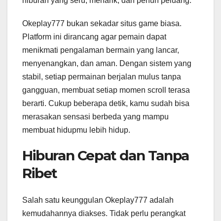
hiburan yang seru, menarik, dan penuh peluang.
Okeplay777 bukan sekadar situs game biasa.
Platform ini dirancang agar pemain dapat
menikmati pengalaman bermain yang lancar,
menyenangkan, dan aman. Dengan sistem yang
stabil, setiap permainan berjalan mulus tanpa
gangguan, membuat setiap momen scroll terasa
berarti. Cukup beberapa detik, kamu sudah bisa
merasakan sensasi berbeda yang mampu
membuat hidupmu lebih hidup.
Hiburan Cepat dan Tanpa
Ribet
Salah satu keunggulan Okeplay777 adalah
kemudahannya diakses. Tidak perlu perangkat