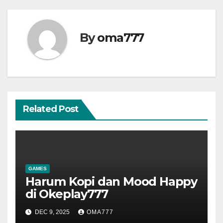
By
oma777
Related Post
GAMES
Harum Kopi dan Mood Happy
di Okeplay777
DEC 9, 2025
OMA777