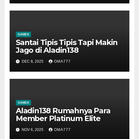
GAMES
Santai Tipis Tipis Tapi Makin
Jago di Aladin138
DEC 8, 2025
OMA777
GAMES
Aladin138 Rumahnya Para
Member Platinum Elite
NOV 6, 2025
OMA777