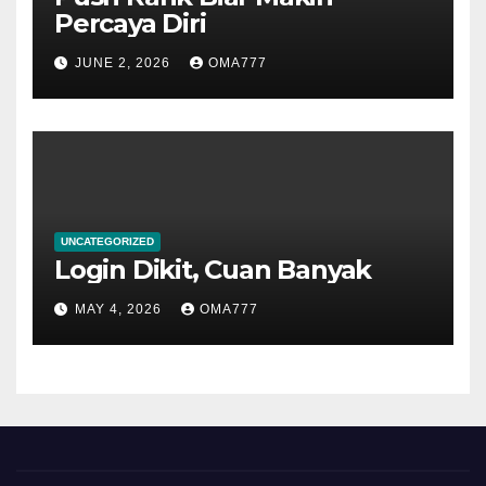
Percaya Diri
JUNE 2, 2026
OMA777
UNCATEGORIZED
Login Dikit, Cuan Banyak
MAY 4, 2026
OMA777