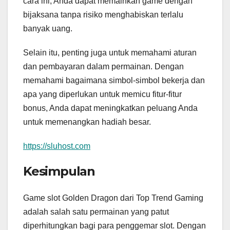
cara ini, Anda dapat memainkan game dengan
bijaksana tanpa risiko menghabiskan terlalu
banyak uang.
Selain itu, penting juga untuk memahami aturan
dan pembayaran dalam permainan. Dengan
memahami bagaimana simbol-simbol bekerja dan
apa yang diperlukan untuk memicu fitur-fitur
bonus, Anda dapat meningkatkan peluang Anda
untuk memenangkan hadiah besar.
https://sluhost.com
Kesimpulan
Game slot Golden Dragon dari Top Trend Gaming
adalah salah satu permainan yang patut
diperhitungkan bagi para penggemar slot. Dengan