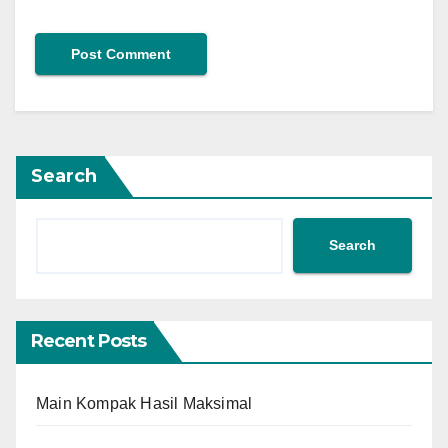
Search
Search
Recent Posts
Main Kompak Hasil Maksimal