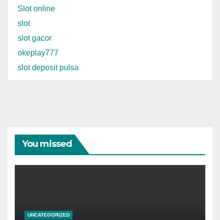
Slot online
slot
slot gacor
okeplay777
slot deposit pulsa
You missed
UNCATEGORIZED