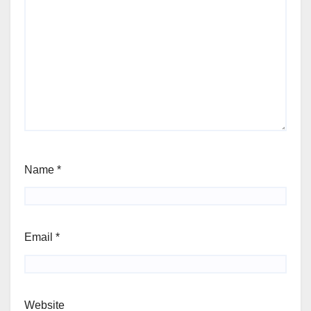
Name
*
Email
*
Website