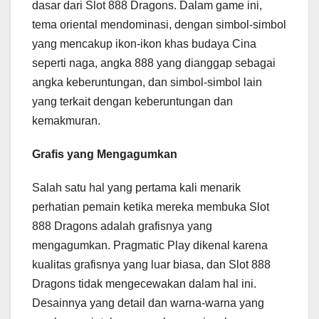
dasar dari Slot 888 Dragons. Dalam game ini,
tema oriental mendominasi, dengan simbol-simbol
yang mencakup ikon-ikon khas budaya Cina
seperti naga, angka 888 yang dianggap sebagai
angka keberuntungan, dan simbol-simbol lain
yang terkait dengan keberuntungan dan
kemakmuran.
Grafis yang Mengagumkan
Salah satu hal yang pertama kali menarik
perhatian pemain ketika mereka membuka Slot
888 Dragons adalah grafisnya yang
mengagumkan. Pragmatic Play dikenal karena
kualitas grafisnya yang luar biasa, dan Slot 888
Dragons tidak mengecewakan dalam hal ini.
Desainnya yang detail dan warna-warna yang