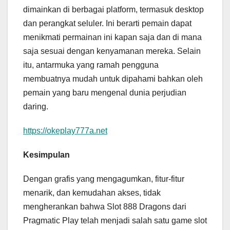
dimainkan di berbagai platform, termasuk desktop
dan perangkat seluler. Ini berarti pemain dapat
menikmati permainan ini kapan saja dan di mana
saja sesuai dengan kenyamanan mereka. Selain
itu, antarmuka yang ramah pengguna
membuatnya mudah untuk dipahami bahkan oleh
pemain yang baru mengenal dunia perjudian
daring.
https://okeplay777a.net
Kesimpulan
Dengan grafis yang mengagumkan, fitur-fitur
menarik, dan kemudahan akses, tidak
mengherankan bahwa Slot 888 Dragons dari
Pragmatic Play telah menjadi salah satu game slot