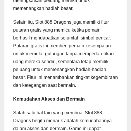
meningkatkan peluang mereka untuk
memenangkan hadiah besar.
Selain itu, Slot 888 Dragons juga memiliki fitur
putaran gratis yang memicu ketika pemain
berhasil mendapatkan sejumlah simbol pencar.
Putaran gratis ini memberi pemain kesempatan
untuk memutar gulungan tanpa mempertaruhkan
uang mereka sendiri, sementara tetap memiliki
peluang untuk memenangkan hadiah-hadiah
besar. Fitur ini menambahkan tingkat kegembiraan
dan ketegangan saat bermain.
Kemudahan Akses dan Bermain
Salah satu hal lain yang membuat Slot 888
Dragons begitu menarik adalah kemudahannya
dalam akses dan bermain. Game ini dapat