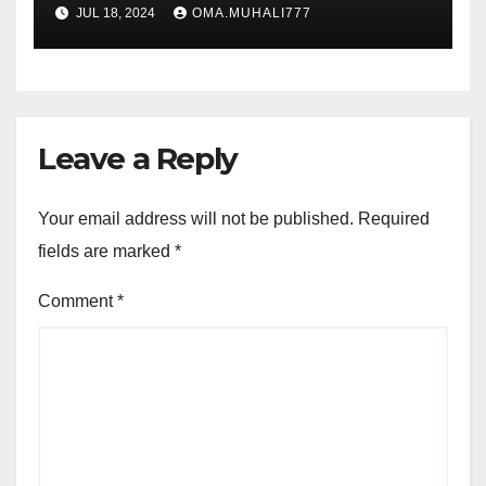
Gede Tanpa Henti
JUL 18, 2024
OMA.MUHALI777
Leave a Reply
Your email address will not be published.
Required
fields are marked
*
Comment
*