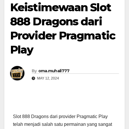
Keistimewaan Slot
888 Dragons dari
Provider Pragmatic
Play
By
oma.muhali777
MAY 12, 2024
Slot 888 Dragons dari provider Pragmatic Play
telah menjadi salah satu permainan yang sangat