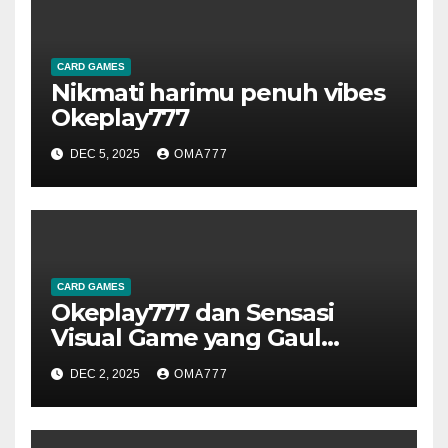
CARD GAMES
Nikmati harimu penuh vibes
Okeplay777
DEC 5, 2025
OMA777
CARD GAMES
Okeplay777 dan Sensasi
Visual Game yang Gaul
Banget
DEC 2, 2025
OMA777