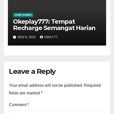
CARD GAMES
Okeplay777: Tempat
Recharge Semangat Harian
NOV 8, 2025
OMA777
Leave a Reply
Your email address will not be published.
Required
fields are marked
*
Comment
*