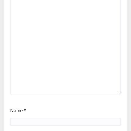
Name
*