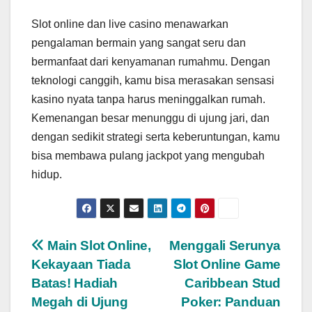
Slot online dan live casino menawarkan
pengalaman bermain yang sangat seru dan
bermanfaat dari kenyamanan rumahmu. Dengan
teknologi canggih, kamu bisa merasakan sensasi
kasino nyata tanpa harus meninggalkan rumah.
Kemenangan besar menunggu di ujung jari, dan
dengan sedikit strategi serta keberuntungan, kamu
bisa membawa pulang jackpot yang mengubah
hidup.
Post
Main Slot Online,
Menggali Serunya
Kekayaan Tiada
Slot Online Game
navigation
Batas! Hadiah
Caribbean Stud
Megah di Ujung
Poker: Panduan