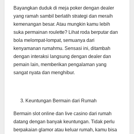
Bayangkan duduk di meja poker dengan dealer
yang ramah sambil berlatih strategi dan meraih
kemenangan besar. Atau mungkin kamu lebih
suka permainan roulette? Lihat roda berputar dan
bola melompat-lompat, semuanya dari
kenyamanan rumahmu. Sensasi ini, ditambah
dengan interaksi langsung dengan dealer dan
pemain lain, memberikan pengalaman yang
sangat nyata dan menghibur.
Keuntungan Bermain dari Rumah
Bermain slot online dan live casino dari rumah
datang dengan banyak keuntungan. Tidak perlu
berpakaian glamor atau keluar rumah, kamu bisa