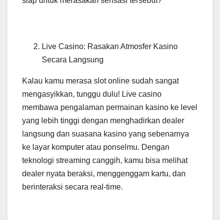
siap untuk merasakan sensasi tersebut?
Live Casino: Rasakan Atmosfer Kasino
Secara Langsung
Kalau kamu merasa slot online sudah sangat
mengasyikkan, tunggu dulu! Live casino
membawa pengalaman permainan kasino ke level
yang lebih tinggi dengan menghadirkan dealer
langsung dan suasana kasino yang sebenarnya
ke layar komputer atau ponselmu. Dengan
teknologi streaming canggih, kamu bisa melihat
dealer nyata beraksi, menggenggam kartu, dan
berinteraksi secara real-time.