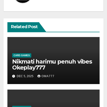
Related Post
CARD GAMES
Nikmati harimu penuh vibes
Okeplay777
DEC 5, 2025
OMA777