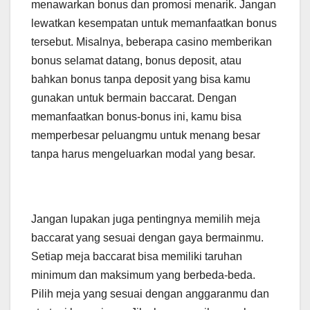
menawarkan bonus dan promosi menarik. Jangan
lewatkan kesempatan untuk memanfaatkan bonus
tersebut. Misalnya, beberapa casino memberikan
bonus selamat datang, bonus deposit, atau
bahkan bonus tanpa deposit yang bisa kamu
gunakan untuk bermain baccarat. Dengan
memanfaatkan bonus-bonus ini, kamu bisa
memperbesar peluangmu untuk menang besar
tanpa harus mengeluarkan modal yang besar.
Jangan lupakan juga pentingnya memilih meja
baccarat yang sesuai dengan gaya bermainmu.
Setiap meja baccarat bisa memiliki taruhan
minimum dan maksimum yang berbeda-beda.
Pilih meja yang sesuai dengan anggaranmu dan