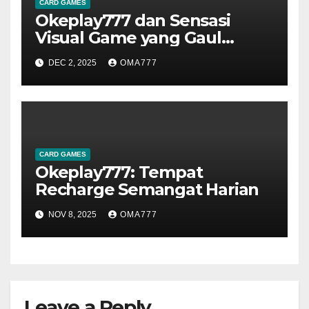
CARD GAMES
Okeplay777 dan Sensasi
Visual Game yang Gaul
Banget
DEC 2, 2025
OMA777
CARD GAMES
Okeplay777: Tempat
Recharge Semangat Harian
NOV 8, 2025
OMA777
Leave a Reply