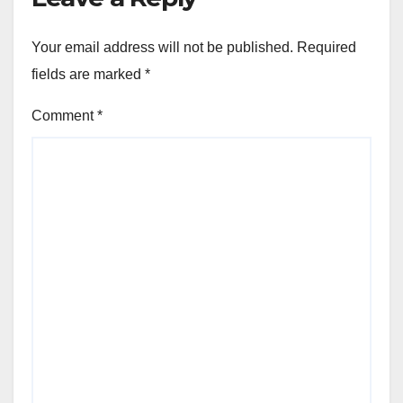
Your email address will not be published.
Required
fields are marked
*
Comment
*