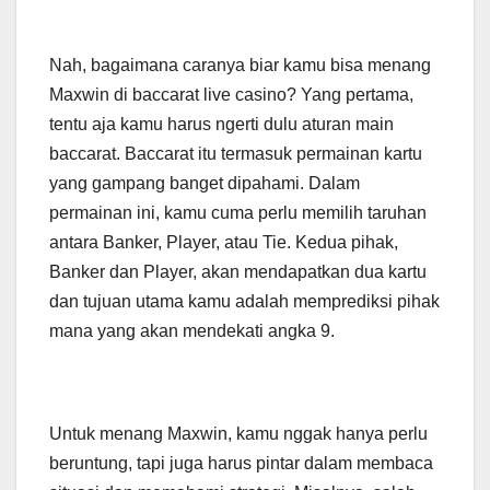
Nah, bagaimana caranya biar kamu bisa menang
Maxwin di baccarat live casino? Yang pertama,
tentu aja kamu harus ngerti dulu aturan main
baccarat. Baccarat itu termasuk permainan kartu
yang gampang banget dipahami. Dalam
permainan ini, kamu cuma perlu memilih taruhan
antara Banker, Player, atau Tie. Kedua pihak,
Banker dan Player, akan mendapatkan dua kartu
dan tujuan utama kamu adalah memprediksi pihak
mana yang akan mendekati angka 9.
Untuk menang Maxwin, kamu nggak hanya perlu
beruntung, tapi juga harus pintar dalam membaca