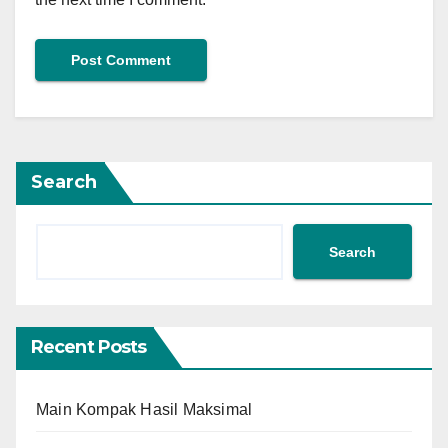
Search
Search
Recent Posts
Main Kompak Hasil Maksimal