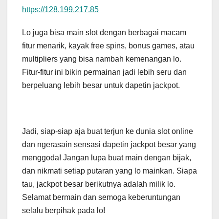
https://128.199.217.85
Lo juga bisa main slot dengan berbagai macam
fitur menarik, kayak free spins, bonus games, atau
multipliers yang bisa nambah kemenangan lo.
Fitur-fitur ini bikin permainan jadi lebih seru dan
berpeluang lebih besar untuk dapetin jackpot.
Jadi, siap-siap aja buat terjun ke dunia slot online
dan ngerasain sensasi dapetin jackpot besar yang
menggoda! Jangan lupa buat main dengan bijak,
dan nikmati setiap putaran yang lo mainkan. Siapa
tau, jackpot besar berikutnya adalah milik lo.
Selamat bermain dan semoga keberuntungan
selalu berpihak pada lo!