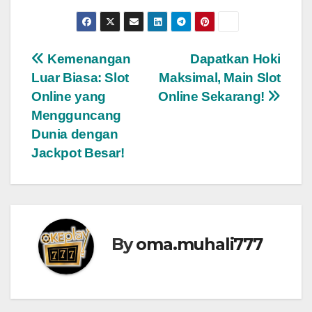
Post
Kemenangan
Dapatkan Hoki
Luar Biasa: Slot
Maksimal, Main Slot
navigation
Online yang
Online Sekarang!
Mengguncang
Dunia dengan
Jackpot Besar!
By
oma.muhali777