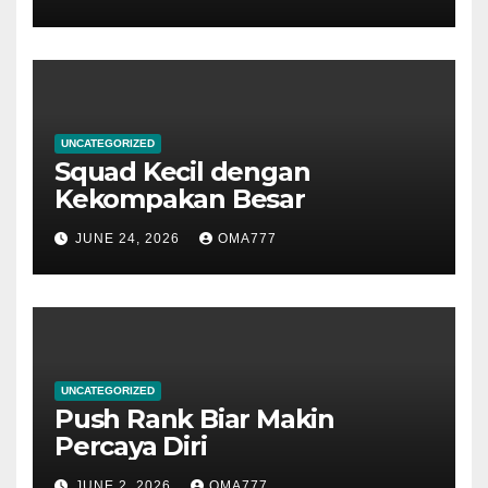
UNCATEGORIZED
Squad Kecil dengan
Kekompakan Besar
JUNE 24, 2026
OMA777
UNCATEGORIZED
Push Rank Biar Makin
Percaya Diri
JUNE 2, 2026
OMA777