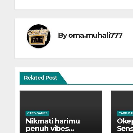
By
oma.muhali777
Related Post
CARD GAMES
CARD GA
Nikmati harimu
Okep
penuh vibes
Sens