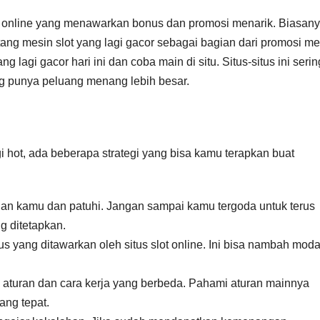
ot online yang menawarkan bonus dan promosi menarik. Biasany
ang mesin slot yang lagi gacor sebagai bagian dari promosi me
ng lagi gacor hari ini dan coba main di situ. Situs-situs ini serin
 punya peluang menang lebih besar.
gi hot, ada beberapa strategi yang bisa kamu terapkan buat
an kamu dan patuhi. Jangan sampai kamu tergoda untuk terus
g ditetapkan.
s yang ditawarkan oleh situs slot online. Ini bisa nambah moda
a aturan dan cara kerja yang berbeda. Pahami aturan mainnya
ang tepat.