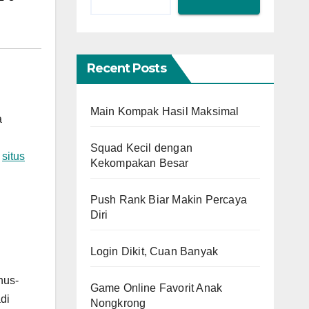
Recent Posts
Main Kompak Hasil Maksimal
a
Squad Kecil dengan
a
situs
Kekompakan Besar
Push Rank Biar Makin Percaya
Diri
Login Dikit, Cuan Banyak
nus-
Game Online Favorit Anak
di
Nongkrong