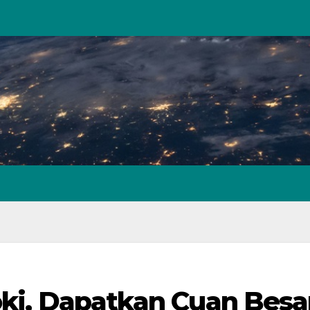
oki, Dapatkan Cuan Besa