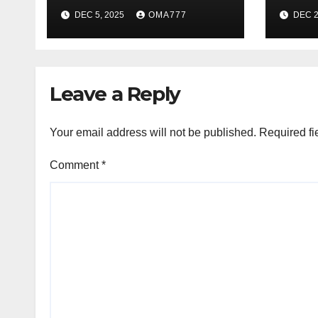
Okeplay777
Gam
DEC 5, 2025
OMA777
DEC 2
Ban
Leave a Reply
Your email address will not be published.
Required fi
Comment
*