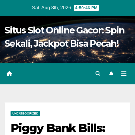
Skip
Sat. Aug 8th, 2026
4:50:47 PM
to
content
Situs Slot Online Gacor: Spin
Sekali, Jackpot Bisa Pecah!
UNCATEGORIZED
Piggy Bank Bills: