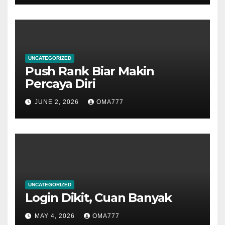
UNCATEGORIZED
Push Rank Biar Makin
Percaya Diri
JUNE 2, 2026
OMA777
UNCATEGORIZED
Login Dikit, Cuan Banyak
MAY 4, 2026
OMA777