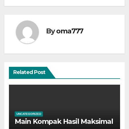
By
oma777
Related Post
UNCATEGORIZED
Main Kompak Hasil Maksimal