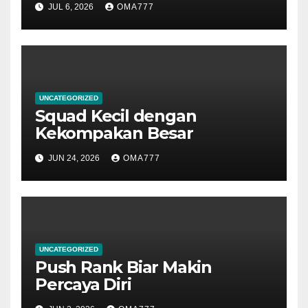
JUL 6, 2026
OMA777
UNCATEGORIZED
Squad Kecil dengan
Kekompakan Besar
JUN 24, 2026
OMA777
UNCATEGORIZED
Push Rank Biar Makin
Percaya Diri