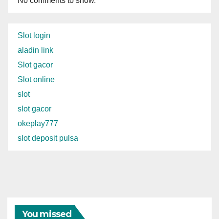
No comments to show.
Slot login
aladin link
Slot gacor
Slot online
slot
slot gacor
okeplay777
slot deposit pulsa
You missed