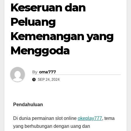
Keseruan dan
Peluang
Kemenangan yang
Menggoda
By
oma777
SEP 24, 2024
Pendahuluan
Di dunia permainan slot online
okeplay777
, tema
yang berhubungan dengan uang dan