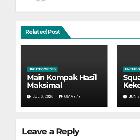
Related Post
UNCATEGORIZED
UNCATEG
Main Kompak Hasil
Squa
Maksimal
Kek
JUL 6, 2026
OMA777
JUN 2
Leave a Reply