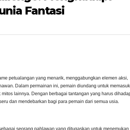
nia Fantasi
ame petualangan yang menarik, menggabungkan elemen aksi,
menawan. Dalam permainan ini, pemain diundang untuk memasuk
k mitos lainnya. Dengan berbagai tantangan yang harus dihadap
eru dan mendebarkan bagi para pemain dari semua usia.
 sebagai seorang pahlawan yang ditugaskan untuk menemukan