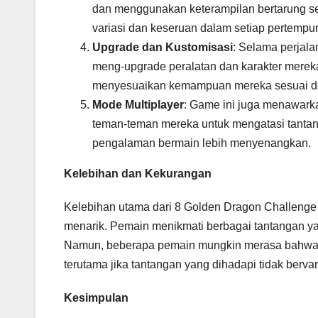
dan menggunakan keterampilan bertarung se
variasi dan keseruan dalam setiap pertempu
Upgrade dan Kustomisasi
: Selama perjal
meng-upgrade peralatan dan karakter merek
menyesuaikan kemampuan mereka sesuai de
Mode Multiplayer
: Game ini juga menawark
teman-teman mereka untuk mengatasi tantan
pengalaman bermain lebih menyenangkan.
Kelebihan dan Kekurangan
Kelebihan utama dari 8 Golden Dragon Challenge
menarik. Pemain menikmati berbagai tantangan y
Namun, beberapa pemain mungkin merasa bahwa beb
terutama jika tantangan yang dihadapi tidak bervar
Kesimpulan