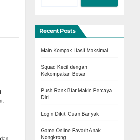
Recent Posts
Main Kompak Hasil Maksimal
Squad Kecil dengan
Kekompakan Besar
Push Rank Biar Makin Percaya
i
Diri
i,
Login Dikit, Cuan Banyak
Game Online Favorit Anak
Nongkrong
 dan