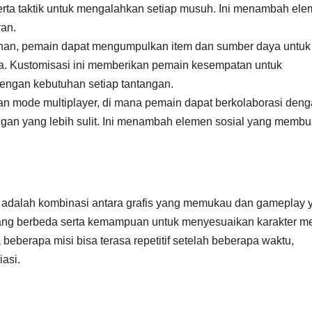
rta taktik untuk mengalahkan setiap musuh. Ini menambah el
ran.
anan, pemain dapat mengumpulkan item dan sumber daya untuk
a. Kustomisasi ini memberikan pemain kesempatan untuk
ngan kebutuhan setiap tantangan.
an mode multiplayer, di mana pemain dapat berkolaborasi den
gan yang lebih sulit. Ini menambah elemen sosial yang membu
 adalah kombinasi antara grafis yang memukau dan gameplay 
ang berbeda serta kemampuan untuk menyesuaikan karakter m
erapa misi bisa terasa repetitif setelah beberapa waktu,
iasi.