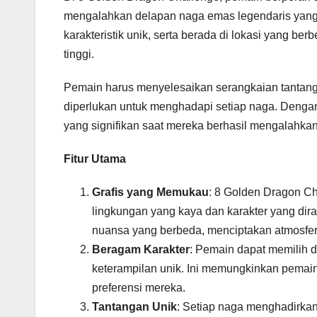
mengalahkan delapan naga emas legendaris yang 
karakteristik unik, serta berada di lokasi yang b
tinggi.
Pemain harus menyelesaikan serangkaian tantang
diperlukan untuk menghadapi setiap naga. Denga
yang signifikan saat mereka berhasil mengalahk
Fitur Utama
Grafis yang Memukau
: 8 Golden Dragon C
lingkungan yang kaya dan karakter yang di
nuansa yang berbeda, menciptakan atmosfer 
Beragam Karakter
: Pemain dapat memilih 
keterampilan unik. Ini memungkinkan pema
preferensi mereka.
Tantangan Unik
: Setiap naga menghadirkan 