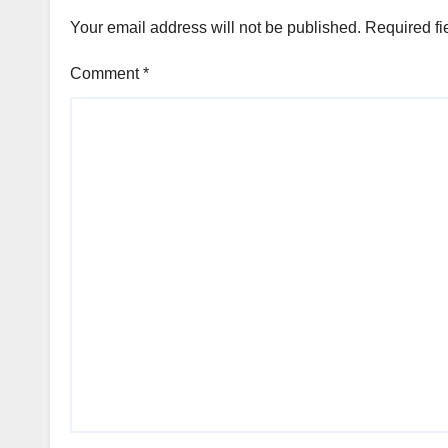
Your email address will not be published.
Required fi
Comment
*