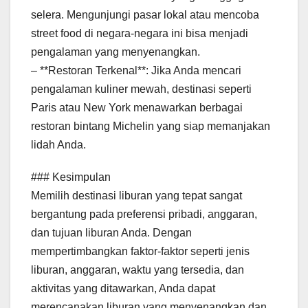
selera. Mengunjungi pasar lokal atau mencoba
street food di negara-negara ini bisa menjadi
pengalaman yang menyenangkan.
– **Restoran Terkenal**: Jika Anda mencari
pengalaman kuliner mewah, destinasi seperti
Paris atau New York menawarkan berbagai
restoran bintang Michelin yang siap memanjakan
lidah Anda.
### Kesimpulan
Memilih destinasi liburan yang tepat sangat
bergantung pada preferensi pribadi, anggaran,
dan tujuan liburan Anda. Dengan
mempertimbangkan faktor-faktor seperti jenis
liburan, anggaran, waktu yang tersedia, dan
aktivitas yang ditawarkan, Anda dapat
merencanakan liburan yang menyenangkan dan