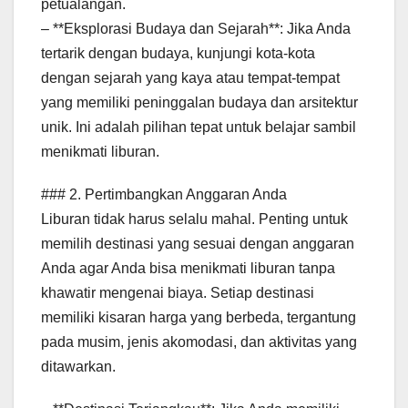
petualangan.
– **Eksplorasi Budaya dan Sejarah**: Jika Anda
tertarik dengan budaya, kunjungi kota-kota
dengan sejarah yang kaya atau tempat-tempat
yang memiliki peninggalan budaya dan arsitektur
unik. Ini adalah pilihan tepat untuk belajar sambil
menikmati liburan.
### 2. Pertimbangkan Anggaran Anda
Liburan tidak harus selalu mahal. Penting untuk
memilih destinasi yang sesuai dengan anggaran
Anda agar Anda bisa menikmati liburan tanpa
khawatir mengenai biaya. Setiap destinasi
memiliki kisaran harga yang berbeda, tergantung
pada musim, jenis akomodasi, dan aktivitas yang
ditawarkan.