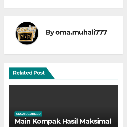
By
oma.muhali777
Related Post
UNCATEGORIZED
Main Kompak Hasil Maksimal