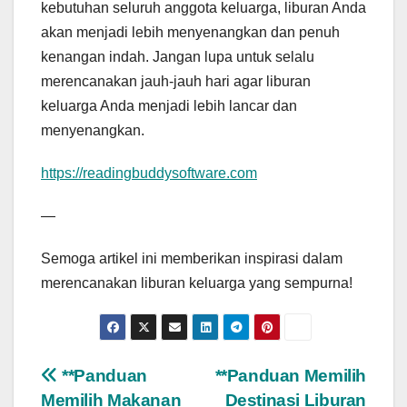
kebutuhan seluruh anggota keluarga, liburan Anda
akan menjadi lebih menyenangkan dan penuh
kenangan indah. Jangan lupa untuk selalu
merencanakan jauh-jauh hari agar liburan
keluarga Anda menjadi lebih lancar dan
menyenangkan.
https://readingbuddysoftware.com
—
Semoga artikel ini memberikan inspirasi dalam
merencanakan liburan keluarga yang sempurna!
Post
**Panduan
**Panduan Memilih
Memilih Makanan
Destinasi Liburan