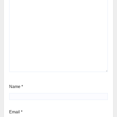
Name
*
Email
*