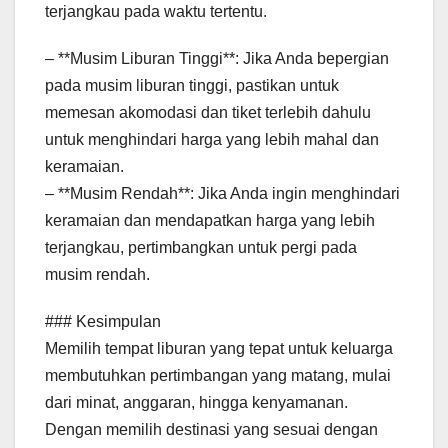
terjangkau pada waktu tertentu.
– **Musim Liburan Tinggi**: Jika Anda bepergian
pada musim liburan tinggi, pastikan untuk
memesan akomodasi dan tiket terlebih dahulu
untuk menghindari harga yang lebih mahal dan
keramaian.
– **Musim Rendah**: Jika Anda ingin menghindari
keramaian dan mendapatkan harga yang lebih
terjangkau, pertimbangkan untuk pergi pada
musim rendah.
### Kesimpulan
Memilih tempat liburan yang tepat untuk keluarga
membutuhkan pertimbangan yang matang, mulai
dari minat, anggaran, hingga kenyamanan.
Dengan memilih destinasi yang sesuai dengan