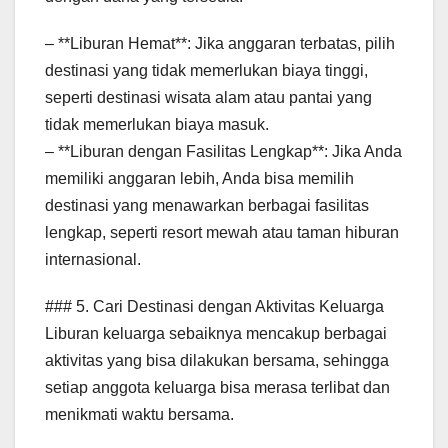
– **Liburan Hemat**: Jika anggaran terbatas, pilih
destinasi yang tidak memerlukan biaya tinggi,
seperti destinasi wisata alam atau pantai yang
tidak memerlukan biaya masuk.
– **Liburan dengan Fasilitas Lengkap**: Jika Anda
memiliki anggaran lebih, Anda bisa memilih
destinasi yang menawarkan berbagai fasilitas
lengkap, seperti resort mewah atau taman hiburan
internasional.
### 5. Cari Destinasi dengan Aktivitas Keluarga
Liburan keluarga sebaiknya mencakup berbagai
aktivitas yang bisa dilakukan bersama, sehingga
setiap anggota keluarga bisa merasa terlibat dan
menikmati waktu bersama.