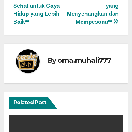
navigation
Sehat untuk Gaya
yang
Hidup yang Lebih
Menyenangkan dan
Baik**
Mempesona**
By
oma.muhali777
Related Post