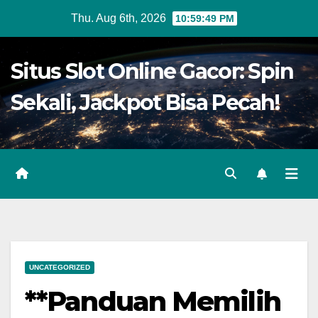
Skip
Thu. Aug 6th, 2026
10:59:49 PM
to
content
Situs Slot Online Gacor: Spin
Sekali, Jackpot Bisa Pecah!
UNCATEGORIZED
**Panduan Memilih