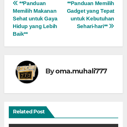
Post
**Panduan
**Panduan Memilih
Memilih Makanan
Gadget yang Tepat
navigation
Sehat untuk Gaya
untuk Kebutuhan
Hidup yang Lebih
Sehari-hari**
Baik**
By
oma.muhali777
Related Post