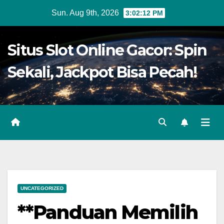
Skip
Sun. Aug 9th, 2026
3:02:13 PM
to
content
Situs Slot Online Gacor: Spin
Sekali, Jackpot Bisa Pecah!
UNCATEGORIZED
**Panduan Memilih