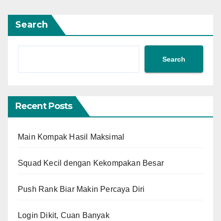
Search
Search
Recent Posts
Main Kompak Hasil Maksimal
Squad Kecil dengan Kekompakan Besar
Push Rank Biar Makin Percaya Diri
Login Dikit, Cuan Banyak