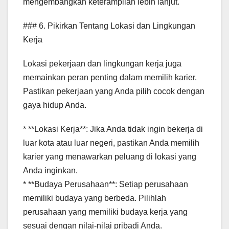
mengembangkan keterampilan lebih lanjut.
### 6. Pikirkan Tentang Lokasi dan Lingkungan
Kerja
Lokasi pekerjaan dan lingkungan kerja juga
memainkan peran penting dalam memilih karier.
Pastikan pekerjaan yang Anda pilih cocok dengan
gaya hidup Anda.
* **Lokasi Kerja**: Jika Anda tidak ingin bekerja di
luar kota atau luar negeri, pastikan Anda memilih
karier yang menawarkan peluang di lokasi yang
Anda inginkan.
* **Budaya Perusahaan**: Setiap perusahaan
memiliki budaya yang berbeda. Pilihlah
perusahaan yang memiliki budaya kerja yang
sesuai dengan nilai-nilai pribadi Anda.