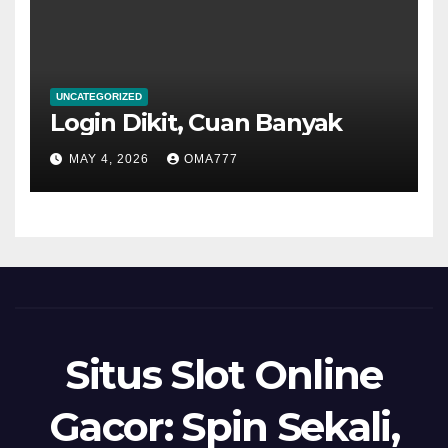
UNCATEGORIZED
Login Dikit, Cuan Banyak
MAY 4, 2026
OMA777
Situs Slot Online
Gacor: Spin Sekali,