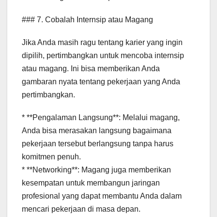
### 7. Cobalah Internsip atau Magang
Jika Anda masih ragu tentang karier yang ingin
dipilih, pertimbangkan untuk mencoba internsip
atau magang. Ini bisa memberikan Anda
gambaran nyata tentang pekerjaan yang Anda
pertimbangkan.
* **Pengalaman Langsung**: Melalui magang,
Anda bisa merasakan langsung bagaimana
pekerjaan tersebut berlangsung tanpa harus
komitmen penuh.
* **Networking**: Magang juga memberikan
kesempatan untuk membangun jaringan
profesional yang dapat membantu Anda dalam
mencari pekerjaan di masa depan.