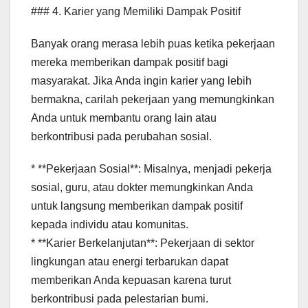
### 4. Karier yang Memiliki Dampak Positif
Banyak orang merasa lebih puas ketika pekerjaan
mereka memberikan dampak positif bagi
masyarakat. Jika Anda ingin karier yang lebih
bermakna, carilah pekerjaan yang memungkinkan
Anda untuk membantu orang lain atau
berkontribusi pada perubahan sosial.
* **Pekerjaan Sosial**: Misalnya, menjadi pekerja
sosial, guru, atau dokter memungkinkan Anda
untuk langsung memberikan dampak positif
kepada individu atau komunitas.
* **Karier Berkelanjutan**: Pekerjaan di sektor
lingkungan atau energi terbarukan dapat
memberikan Anda kepuasan karena turut
berkontribusi pada pelestarian bumi.