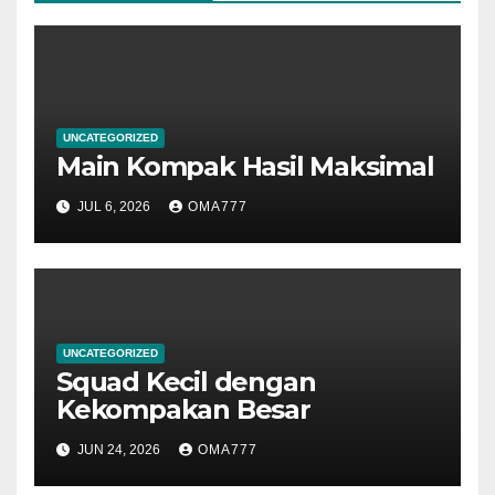
UNCATEGORIZED
Main Kompak Hasil Maksimal
JUL 6, 2026
OMA777
UNCATEGORIZED
Squad Kecil dengan
Kekompakan Besar
JUN 24, 2026
OMA777