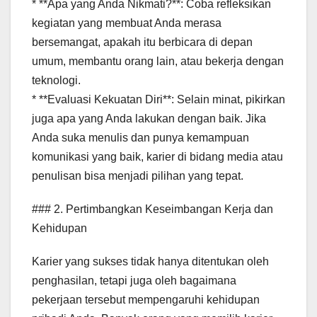
* **Apa yang Anda Nikmati?**: Coba refleksikan
kegiatan yang membuat Anda merasa
bersemangat, apakah itu berbicara di depan
umum, membantu orang lain, atau bekerja dengan
teknologi.
* **Evaluasi Kekuatan Diri**: Selain minat, pikirkan
juga apa yang Anda lakukan dengan baik. Jika
Anda suka menulis dan punya kemampuan
komunikasi yang baik, karier di bidang media atau
penulisan bisa menjadi pilihan yang tepat.
### 2. Pertimbangkan Keseimbangan Kerja dan
Kehidupan
Karier yang sukses tidak hanya ditentukan oleh
penghasilan, tetapi juga oleh bagaimana
pekerjaan tersebut mempengaruhi kehidupan