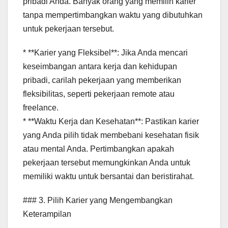
pribadi Anda. Banyak orang yang memilih karier
tanpa mempertimbangkan waktu yang dibutuhkan
untuk pekerjaan tersebut.
* **Karier yang Fleksibel**: Jika Anda mencari
keseimbangan antara kerja dan kehidupan
pribadi, carilah pekerjaan yang memberikan
fleksibilitas, seperti pekerjaan remote atau
freelance.
* **Waktu Kerja dan Kesehatan**: Pastikan karier
yang Anda pilih tidak membebani kesehatan fisik
atau mental Anda. Pertimbangkan apakah
pekerjaan tersebut memungkinkan Anda untuk
memiliki waktu untuk bersantai dan beristirahat.
### 3. Pilih Karier yang Mengembangkan
Keterampilan