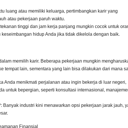
ktu luang atau memiliki keluarga, pertimbangkan karir yang
jauh atau pekerjaan paruh waktu.
 tekanan tinggi dan jam kerja panjang mungkin cocok untuk ora
keseimbangan hidup Anda jika tidak dikelola dengan baik.
g dalam memilih karir. Beberapa pekerjaan mungkin mengharusk
 tempat lain, sementara yang lain bisa dilakukan dari mana sa
 Anda menikmati perjalanan atau ingin bekerja di luar negeri,
untuk bepergian, seperti konsultasi internasional, manajeme
: Banyak industri kini menawarkan opsi pekerjaan jarak jauh, 
sar.
Keamanan Finansial