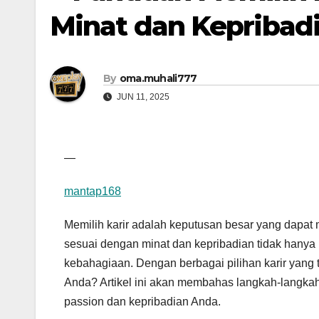
Minat dan Kepribad
By
oma.muhali777
JUN 11, 2025
—
mantap168
Memilih karir adalah keputusan besar yang dapat
sesuai dengan minat dan kepribadian tidak hanya
kebahagiaan. Dengan berbagai pilihan karir yang t
Anda? Artikel ini akan membahas langkah-langka
passion dan kepribadian Anda.