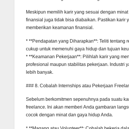
Meskipun memilih karir yang sesuai dengan minat 
finansial juga tidak bisa diabaikan. Pastikan kar
memberikan keamanan finansial.
* **Pendapatan yang Diharapkan**: Teliti tentang r
cukup untuk memenuhi gaya hidup dan tujuan ke
* **Keamanan Pekerjaan**: Pilihlah karir yang 
profesional maupun stabilitas pekerjaan. Industri
lebih banyak.
### 8. Cobalah Internships atau Pekerjaan Freela
Sebelum berkomitmen sepenuhnya pada suatu kari
freelance. Ini akan memberi Anda gambaran langs
cocok dengan minat dan gaya hidup Anda.
* **Magang atau Volunteer**: Cobalah bekerja d