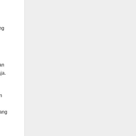
ng
an
ja.
n
yang