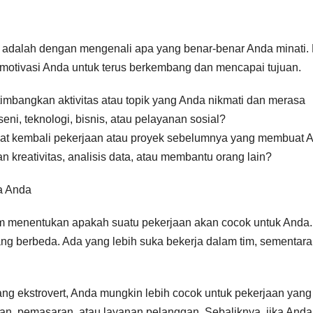
 adalah dengan mengenali apa yang benar-benar Anda minati. 
emotivasi Anda untuk terus berkembang dan mencapai tujuan.
mbangkan aktivitas atau topik yang Anda nikmati dan merasa
ni, teknologi, bisnis, atau pelayanan sosial?
gat kembali pekerjaan atau proyek sebelumnya yang membuat 
 kreativitas, analisis data, atau membantu orang lain?
a Anda
m menentukan apakah suatu pekerjaan akan cocok untuk Anda.
yang berbeda. Ada yang lebih suka bekerja dalam tim, sementar
orang ekstrovert, Anda mungkin lebih cocok untuk pekerjaan yang
alan, pemasaran, atau layanan pelanggan. Sebaliknya, jika Anda