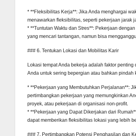
* **Fleksibilitas Kerja**: Jika Anda menghargai wa
menawarkan fleksibilitas, seperti pekerjaan jarak 
* **Tuntutan Waktu dan Stres**: Pekerjaan dengan
yang mencari tantangan, namun bisa mengganggu 
### 6. Tentukan Lokasi dan Mobilitas Karir
Lokasi tempat Anda bekerja adalah faktor pentin
Anda untuk sering bepergian atau bahkan pindah ke
* **Pekerjaan yang Membutuhkan Perjalanan**: Jika
pertimbangkan pekerjaan yang memungkinkan Anda 
proyek, atau pekerjaan di organisasi non-profit.
* **Pekerjaan yang Dapat Dikerjakan dari Rumah**
dapat memberikan fleksibilitas lokasi yang lebih be
### 7. Pertimbangkan Potensi Penghasilan dan 