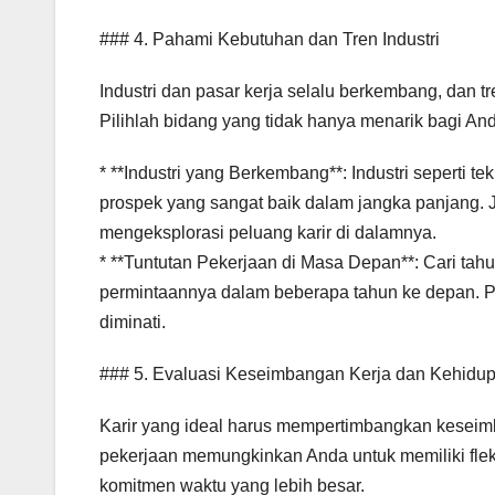
### 4. Pahami Kebutuhan dan Tren Industri
Industri dan pasar kerja selalu berkembang, dan tr
Pilihlah bidang yang tidak hanya menarik bagi And
* **Industri yang Berkembang**: Industri seperti t
prospek yang sangat baik dalam jangka panjang. Ji
mengeksplorasi peluang karir di dalamnya.
* **Tuntutan Pekerjaan di Masa Depan**: Cari tah
permintaannya dalam beberapa tahun ke depan. Pek
diminati.
### 5. Evaluasi Keseimbangan Kerja dan Kehidu
Karir yang ideal harus mempertimbangkan keseim
pekerjaan memungkinkan Anda untuk memiliki fleks
komitmen waktu yang lebih besar.