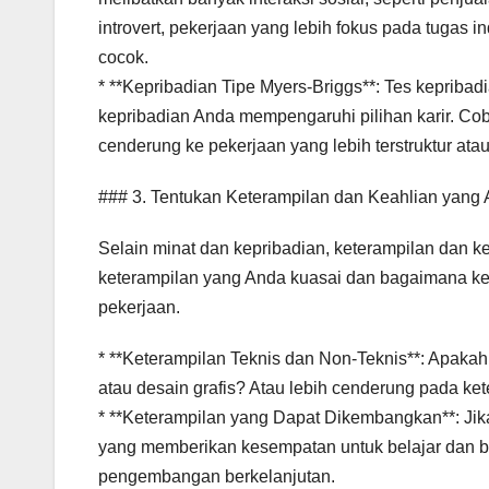
introvert, pekerjaan yang lebih fokus pada tugas i
cocok.
* **Kepribadian Tipe Myers-Briggs**: Tes keprib
kepribadian Anda mempengaruhi pilihan karir. Cob
cenderung ke pekerjaan yang lebih terstruktur atau 
### 3. Tentukan Keterampilan dan Keahlian yang A
Selain minat dan kepribadian, keterampilan dan ke
keterampilan yang Anda kuasai dan bagaimana ket
pekerjaan.
* **Keterampilan Teknis dan Non-Teknis**: Apakah
atau desain grafis? Atau lebih cenderung pada ke
* **Keterampilan yang Dapat Dikembangkan**: Jika 
yang memberikan kesempatan untuk belajar dan 
pengembangan berkelanjutan.