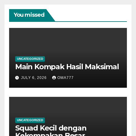
You missed
UNCATEGORIZED
Main Kompak Hasil Maksimal
JULY 6, 2026
OMA777
UNCATEGORIZED
Squad Kecil dengan
Kekompakan Besar