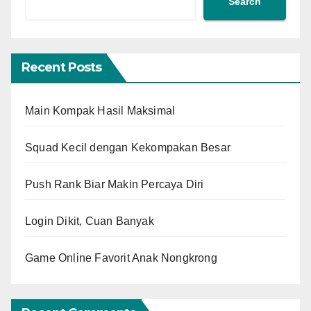
Search
Recent Posts
Main Kompak Hasil Maksimal
Squad Kecil dengan Kekompakan Besar
Push Rank Biar Makin Percaya Diri
Login Dikit, Cuan Banyak
Game Online Favorit Anak Nongkrong