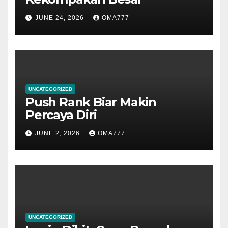
JUNE 24, 2026
OMA777
UNCATEGORIZED
Push Rank Biar Makin
Percaya Diri
JUNE 2, 2026
OMA777
UNCATEGORIZED