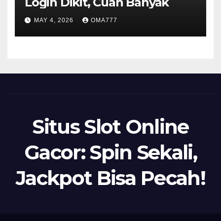
Login Dikit, Cuan Banyak
MAY 4, 2026
OMA777
Situs Slot Online
Gacor: Spin Sekali,
Jackpot Bisa Pecah!