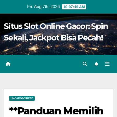
Skip
Fri. Aug 7th, 2026
10:07:50 AM
to
content
Situs Slot Online Gacor: Spin
Sekali, Jackpot Bisa Pecah!
UNCATEGORIZED
**Panduan Memilih