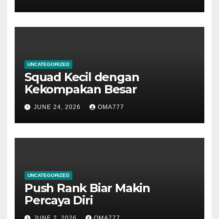
UNCATEGORIZED
Squad Kecil dengan
Kekompakan Besar
JUNE 24, 2026
OMA777
UNCATEGORIZED
Push Rank Biar Makin
Percaya Diri
JUNE 2, 2026
OMA777