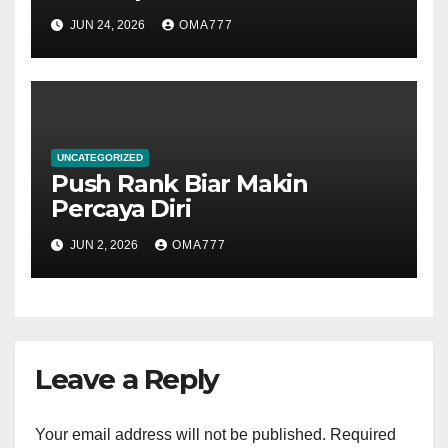
JUN 24, 2026
OMA777
UNCATEGORIZED
Push Rank Biar Makin
Percaya Diri
JUN 2, 2026
OMA777
Leave a Reply
Your email address will not be published.
Required