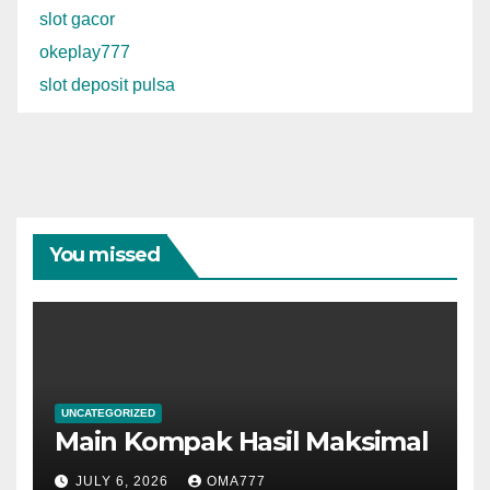
slot gacor
okeplay777
slot deposit pulsa
You missed
UNCATEGORIZED
Main Kompak Hasil Maksimal
JULY 6, 2026
OMA777