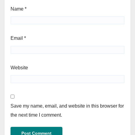
Name
*
Email
*
Website
Save my name, email, and website in this browser for
the next time I comment.