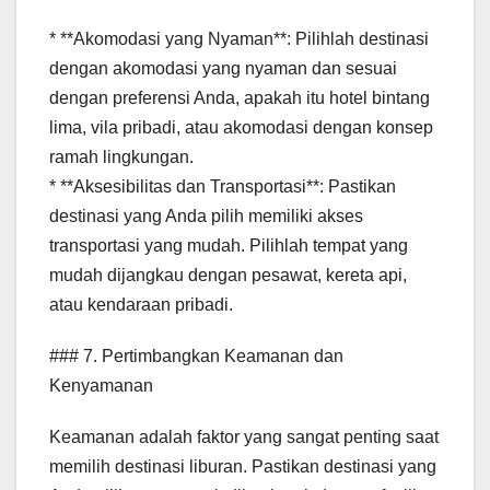
* **Akomodasi yang Nyaman**: Pilihlah destinasi
dengan akomodasi yang nyaman dan sesuai
dengan preferensi Anda, apakah itu hotel bintang
lima, vila pribadi, atau akomodasi dengan konsep
ramah lingkungan.
* **Aksesibilitas dan Transportasi**: Pastikan
destinasi yang Anda pilih memiliki akses
transportasi yang mudah. Pilihlah tempat yang
mudah dijangkau dengan pesawat, kereta api,
atau kendaraan pribadi.
### 7. Pertimbangkan Keamanan dan
Kenyamanan
Keamanan adalah faktor yang sangat penting saat
memilih destinasi liburan. Pastikan destinasi yang