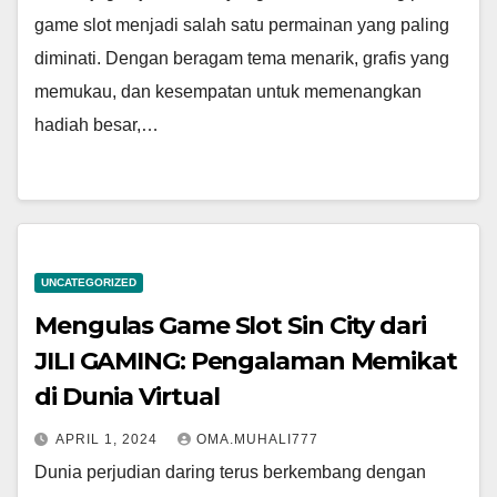
game slot menjadi salah satu permainan yang paling
diminati. Dengan beragam tema menarik, grafis yang
memukau, dan kesempatan untuk memenangkan
hadiah besar,…
UNCATEGORIZED
Mengulas Game Slot Sin City dari
JILI GAMING: Pengalaman Memikat
di Dunia Virtual
APRIL 1, 2024
OMA.MUHALI777
Dunia perjudian daring terus berkembang dengan