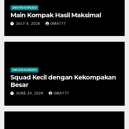
UNCATEGORIZED
Main Kompak Hasil Maksimal
JULY 6, 2026
OMA777
UNCATEGORIZED
Squad Kecil dengan Kekompakan
Besar
JUNE 24, 2026
OMA777