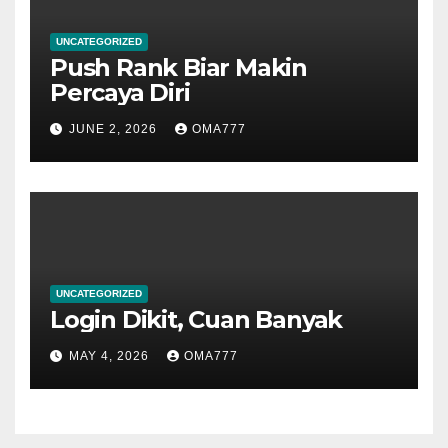
UNCATEGORIZED
Push Rank Biar Makin
Percaya Diri
JUNE 2, 2026
OMA777
UNCATEGORIZED
Login Dikit, Cuan Banyak
MAY 4, 2026
OMA777