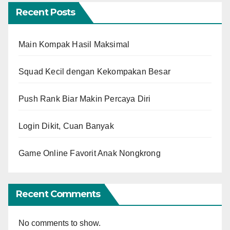
Recent Posts
Main Kompak Hasil Maksimal
Squad Kecil dengan Kekompakan Besar
Push Rank Biar Makin Percaya Diri
Login Dikit, Cuan Banyak
Game Online Favorit Anak Nongkrong
Recent Comments
No comments to show.