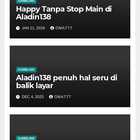
GAMBLING
Happy Tanpa Stop Main di
Aladin138
JAN 21, 2026
OMA777
GAMBLING
Aladin138 penuh hal seru di
balik layar
DEC 4, 2025
OMA777
GAMBLING