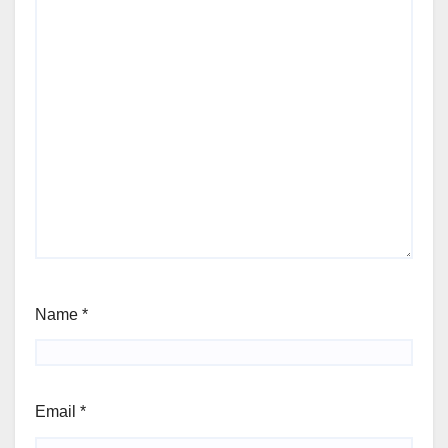
Name
*
Email
*