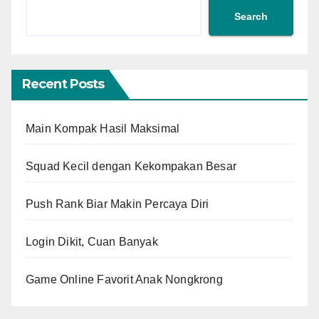
Search
Recent Posts
Main Kompak Hasil Maksimal
Squad Kecil dengan Kekompakan Besar
Push Rank Biar Makin Percaya Diri
Login Dikit, Cuan Banyak
Game Online Favorit Anak Nongkrong