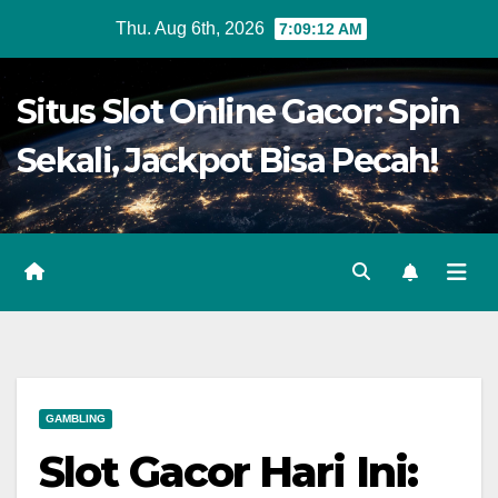
Skip
Thu. Aug 6th, 2026
7:09:13 AM
to
content
Situs Slot Online Gacor: Spin
Sekali, Jackpot Bisa Pecah!
GAMBLING
Slot Gacor Hari Ini: