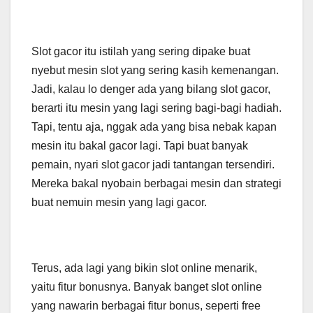
Slot gacor itu istilah yang sering dipake buat
nyebut mesin slot yang sering kasih kemenangan.
Jadi, kalau lo denger ada yang bilang slot gacor,
berarti itu mesin yang lagi sering bagi-bagi hadiah.
Tapi, tentu aja, nggak ada yang bisa nebak kapan
mesin itu bakal gacor lagi. Tapi buat banyak
pemain, nyari slot gacor jadi tantangan tersendiri.
Mereka bakal nyobain berbagai mesin dan strategi
buat nemuin mesin yang lagi gacor.
Terus, ada lagi yang bikin slot online menarik,
yaitu fitur bonusnya. Banyak banget slot online
yang nawarin berbagai fitur bonus, seperti free