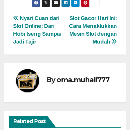
Post
Nyari Cuan dari
Slot Gacor Hari Ini:
Slot Online: Dari
Cara Menaklukkan
navigation
Hobi Iseng Sampai
Mesin Slot dengan
Jadi Tajir
Mudah
By
oma.muhali777
Related Post