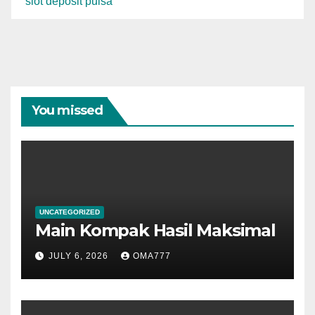
slot deposit pulsa
You missed
UNCATEGORIZED
Main Kompak Hasil Maksimal
JULY 6, 2026
OMA777