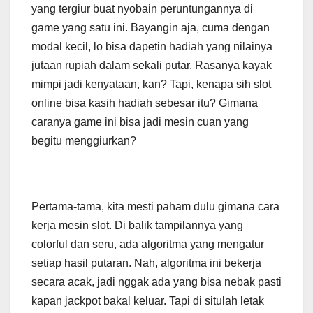
yang tergiur buat nyobain peruntungannya di
game yang satu ini. Bayangin aja, cuma dengan
modal kecil, lo bisa dapetin hadiah yang nilainya
jutaan rupiah dalam sekali putar. Rasanya kayak
mimpi jadi kenyataan, kan? Tapi, kenapa sih slot
online bisa kasih hadiah sebesar itu? Gimana
caranya game ini bisa jadi mesin cuan yang
begitu menggiurkan?
Pertama-tama, kita mesti paham dulu gimana cara
kerja mesin slot. Di balik tampilannya yang
colorful dan seru, ada algoritma yang mengatur
setiap hasil putaran. Nah, algoritma ini bekerja
secara acak, jadi nggak ada yang bisa nebak pasti
kapan jackpot bakal keluar. Tapi di situlah letak