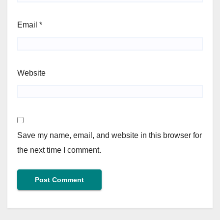
Email
*
Website
Save my name, email, and website in this browser for
the next time I comment.