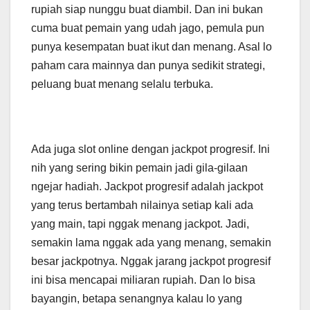
rupiah siap nunggu buat diambil. Dan ini bukan
cuma buat pemain yang udah jago, pemula pun
punya kesempatan buat ikut dan menang. Asal lo
paham cara mainnya dan punya sedikit strategi,
peluang buat menang selalu terbuka.
Ada juga slot online dengan jackpot progresif. Ini
nih yang sering bikin pemain jadi gila-gilaan
ngejar hadiah. Jackpot progresif adalah jackpot
yang terus bertambah nilainya setiap kali ada
yang main, tapi nggak menang jackpot. Jadi,
semakin lama nggak ada yang menang, semakin
besar jackpotnya. Nggak jarang jackpot progresif
ini bisa mencapai miliaran rupiah. Dan lo bisa
bayangin, betapa senangnya kalau lo yang