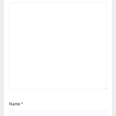
Name
*