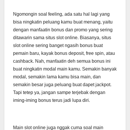
Ngomongin soal feeling, ada satu hal lagi yang
bisa ningkatin peluang kamu buat menang, yaitu
dengan manfaatin bonus dan promo yang sering
ditawarin sama situs slot online. Biasanya, situs
slot online sering banget ngasih bonus buat
pemain baru, kayak bonus deposit, free spin, atau
cashback. Nah, manfaatin deh semua bonus ini
buat ningkatin modal main kamu. Semakin banyak
modal, semakin lama kamu bisa main, dan
semakin besar juga peluang buat dapet jackpot.
Tapi tetep ya, jangan sampe terjebak dengan
iming-iming bonus terus jadi lupa diri.
Main slot online juga nggak cuma soal main