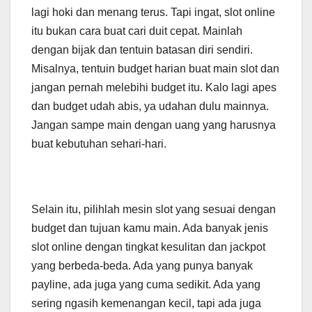
lagi hoki dan menang terus. Tapi ingat, slot online
itu bukan cara buat cari duit cepat. Mainlah
dengan bijak dan tentuin batasan diri sendiri.
Misalnya, tentuin budget harian buat main slot dan
jangan pernah melebihi budget itu. Kalo lagi apes
dan budget udah abis, ya udahan dulu mainnya.
Jangan sampe main dengan uang yang harusnya
buat kebutuhan sehari-hari.
Selain itu, pilihlah mesin slot yang sesuai dengan
budget dan tujuan kamu main. Ada banyak jenis
slot online dengan tingkat kesulitan dan jackpot
yang berbeda-beda. Ada yang punya banyak
payline, ada juga yang cuma sedikit. Ada yang
sering ngasih kemenangan kecil, tapi ada juga