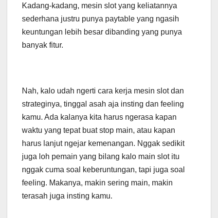
Kadang-kadang, mesin slot yang keliatannya
sederhana justru punya paytable yang ngasih
keuntungan lebih besar dibanding yang punya
banyak fitur.
Nah, kalo udah ngerti cara kerja mesin slot dan
strateginya, tinggal asah aja insting dan feeling
kamu. Ada kalanya kita harus ngerasa kapan
waktu yang tepat buat stop main, atau kapan
harus lanjut ngejar kemenangan. Nggak sedikit
juga loh pemain yang bilang kalo main slot itu
nggak cuma soal keberuntungan, tapi juga soal
feeling. Makanya, makin sering main, makin
terasah juga insting kamu.