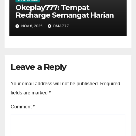
Okeplay777: Tempat
Recharge Semangat Harian
NOV 8, 2025
OMA777
Leave a Reply
Your email address will not be published.
Required
fields are marked
*
Comment
*