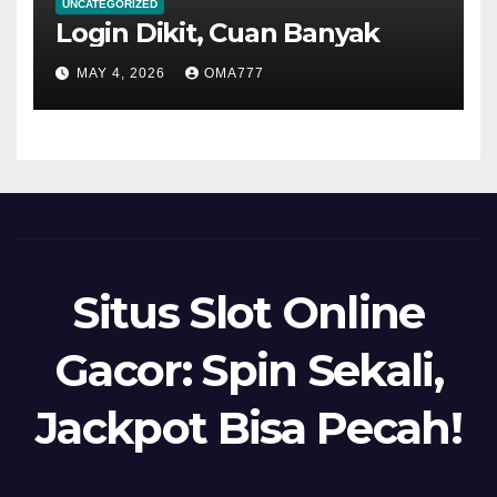
UNCATEGORIZED
Login Dikit, Cuan Banyak
MAY 4, 2026
OMA777
Situs Slot Online
Gacor: Spin Sekali,
Jackpot Bisa Pecah!