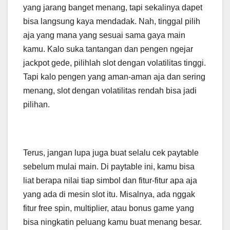
yang jarang banget menang, tapi sekalinya dapet
bisa langsung kaya mendadak. Nah, tinggal pilih
aja yang mana yang sesuai sama gaya main
kamu. Kalo suka tantangan dan pengen ngejar
jackpot gede, pilihlah slot dengan volatilitas tinggi.
Tapi kalo pengen yang aman-aman aja dan sering
menang, slot dengan volatilitas rendah bisa jadi
pilihan.
Terus, jangan lupa juga buat selalu cek paytable
sebelum mulai main. Di paytable ini, kamu bisa
liat berapa nilai tiap simbol dan fitur-fitur apa aja
yang ada di mesin slot itu. Misalnya, ada nggak
fitur free spin, multiplier, atau bonus game yang
bisa ningkatin peluang kamu buat menang besar.