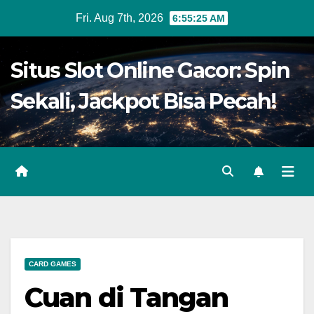
Skip
Fri. Aug 7th, 2026
6:55:25 AM
to
content
Situs Slot Online Gacor: Spin
Sekali, Jackpot Bisa Pecah!
CARD GAMES
Cuan di Tangan