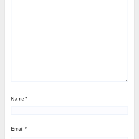
Name
*
Email
*