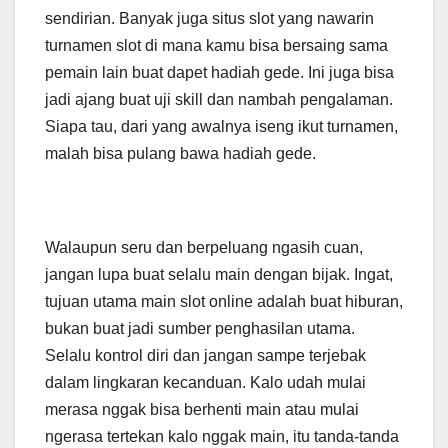
sendirian. Banyak juga situs slot yang nawarin
turnamen slot di mana kamu bisa bersaing sama
pemain lain buat dapet hadiah gede. Ini juga bisa
jadi ajang buat uji skill dan nambah pengalaman.
Siapa tau, dari yang awalnya iseng ikut turnamen,
malah bisa pulang bawa hadiah gede.
Walaupun seru dan berpeluang ngasih cuan,
jangan lupa buat selalu main dengan bijak. Ingat,
tujuan utama main slot online adalah buat hiburan,
bukan buat jadi sumber penghasilan utama.
Selalu kontrol diri dan jangan sampe terjebak
dalam lingkaran kecanduan. Kalo udah mulai
merasa nggak bisa berhenti main atau mulai
ngerasa tertekan kalo nggak main, itu tanda-tanda