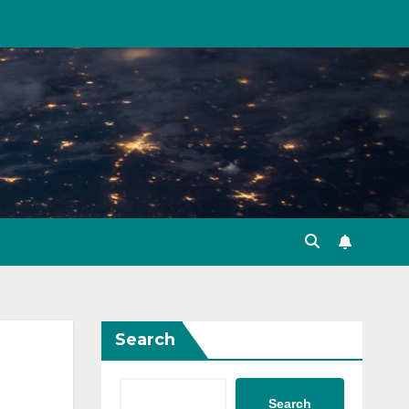
Search
Search