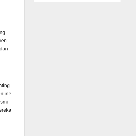
ang
eren
 dan
nting
online
esmi
mereka