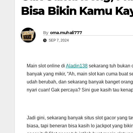
Bisa Bikin Kamu Ka
By
oma.muhali777
SEP 7, 2024
Main slot online di
Aladin138
sekarang tuh bukan c
banyak yang mikir, “Ah, main slot kan cuma buat s
udah berubah, dan sekarang banyak banget orang y
nyari cuan! Gak percaya? Sini gue kasih tau kenapa
Jadi gini, sekarang banyak situs slot gacor yang
biasa, tapi beneran bisa kasih lo jackpot yang bik