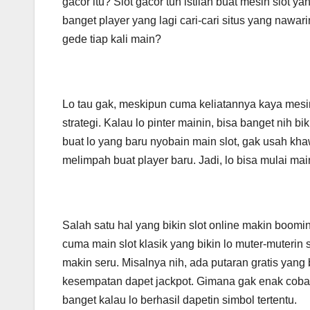
gacor itu? Slot gacor tuh istilah buat mesin slot
banget player yang lagi cari-cari situs yang nawar
gede tiap kali main?
Lo tau gak, meskipun cuma keliatannya kaya mesin
strategi. Kalau lo pinter mainin, bisa banget nih 
buat lo yang baru nyobain main slot, gak usah kha
melimpah buat player baru. Jadi, lo bisa mulai m
Salah satu hal yang bikin slot online makin boomin
cuma main slot klasik yang bikin lo muter-muterin s
makin seru. Misalnya nih, ada putaran gratis yang b
kesempatan dapet jackpot. Gimana gak enak coba? S
banget kalau lo berhasil dapetin simbol tertentu.