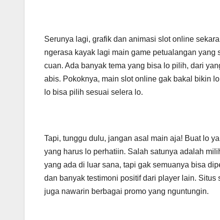
Serunya lagi, grafik dan animasi slot online se
ngerasa kayak lagi main game petualangan yang se
cuan. Ada banyak tema yang bisa lo pilih, dari yan
abis. Pokoknya, main slot online gak bakal bikin
lo bisa pilih sesuai selera lo.
Tapi, tunggu dulu, jangan asal main aja! Buat lo y
yang harus lo perhatiin. Salah satunya adalah mili
yang ada di luar sana, tapi gak semuanya bisa dipe
dan banyak testimoni positif dari player lain. Sit
juga nawarin berbagai promo yang nguntungin.