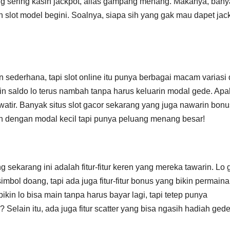
 yang sering kasih jackpot, alias gampang menang. Makanya, ban
in slot model begini. Soalnya, siapa sih yang gak mau dapet jac
 sederhana, tapi slot online itu punya berbagai macam variasi
bikin saldo lo terus nambah tanpa harus keluarin modal gede. Apa
watir. Banyak situs slot gacor sekarang yang juga nawarin bonu
ain dengan modal kecil tapi punya peluang menang besar!
g sekarang ini adalah fitur-fitur keren yang mereka tawarin. Lo 
imbol doang, tapi ada juga fitur-fitur bonus yang bikin permain
ikin lo bisa main tanpa harus bayar lagi, tapi tetep punya
elain itu, ada juga fitur scatter yang bisa ngasih hadiah ged